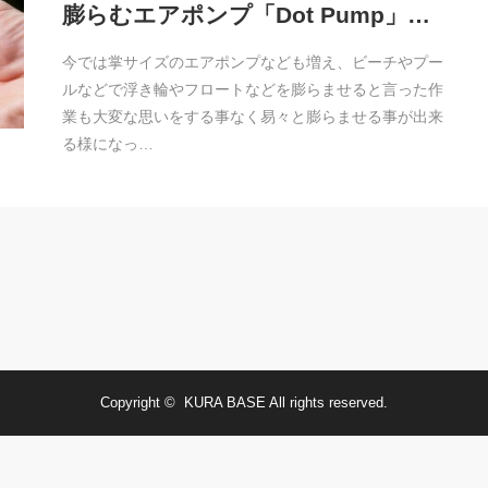
膨らむエアポンプ「Dot Pump」…
今では掌サイズのエアポンプなども増え、ビーチやプー
ルなどで浮き輪やフロートなどを膨らませると言った作
業も大変な思いをする事なく易々と膨らませる事が出来
る様になっ…
Copyright ©
KURA BASE
All rights reserved.