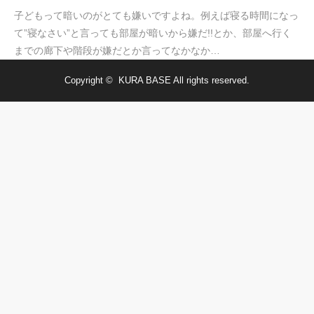
子どもって暗いのがとても嫌いですよね。例えば寝る時間になっ
て”寝なさい”と言っても部屋が暗いから嫌だ!!とか、部屋へ行く
までの廊下や階段が嫌だとか言ってなかなか…
Copyright ©
KURA BASE
All rights reserved.