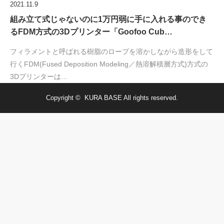
2021.11.9
組み立て式じゃないのに1万円弱に手に入れる事のでき
るFDM方式の3Dプリンター「Goofoo Cub…
フィラメントと呼ばれる樹脂のロープを溶かしながら造形をして
行くFDM(Fused Deposition Modeling／熱溶解積層方式)方式の
3Dプリンターは…
Copyright ©
KURA BASE
All rights reserved.