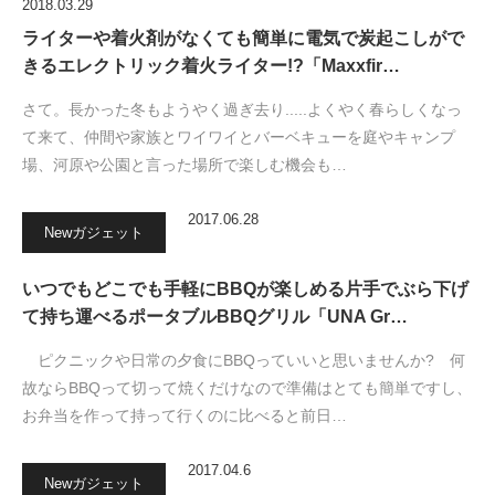
2018.03.29
ライターや着火剤がなくても簡単に電気で炭起こしがで
きるエレクトリック着火ライター!?「Maxxfir…
さて。長かった冬もようやく過ぎ去り.....よくやく春らしくなっ
て来て、仲間や家族とワイワイとバーベキューを庭やキャンプ
場、河原や公園と言った場所で楽しむ機会も…
2017.06.28
Newガジェット
いつでもどこでも手軽にBBQが楽しめる片手でぶら下げ
て持ち運べるポータブルBBQグリル「UNA Gr…
ピクニックや日常の夕食にBBQっていいと思いませんか? 何
故ならBBQって切って焼くだけなので準備はとても簡単ですし、
お弁当を作って持って行くのに比べると前日…
2017.04.6
Newガジェット