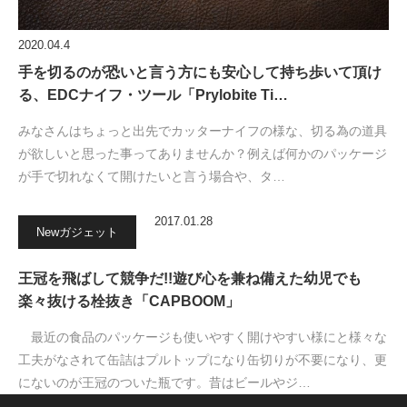
2020.04.4
手を切るのが恐いと言う方にも安心して持ち歩いて頂け
る、EDCナイフ・ツール「Prylobite Ti…
みなさんはちょっと出先でカッターナイフの様な、切る為の道具
が欲しいと思った事ってありませんか？例えば何かのパッケージ
が手で切れなくて開けたいと言う場合や、タ…
2017.01.28
Newガジェット
王冠を飛ばして競争だ!!遊び心を兼ね備えた幼児でも
楽々抜ける栓抜き「CAPBOOM」
最近の食品のパッケージも使いやすく開けやすい様にと様々な
工夫がなされて缶詰はプルトップになり缶切りが不要になり、更
にないのが王冠のついた瓶です。昔はビールやジ…