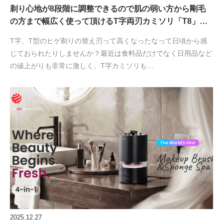
剃り心地が8段階に調整できるので肌の弱い方から剛毛
の方まで幅広く使って頂けるT字両刃カミソリ「T8」…
T字、T型のヒゲ剃りの替え刃って高くなったなって日頃から感
じておられたりしませんか？最近は食料品だけでなく日用品など
の値上がりも非常に激しく、T字カミソリも…
2025.12.27