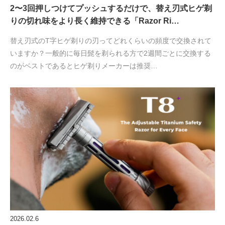
2〜3回押しつけてプッシュするだけで、替え刃式ヒゲ剃
りの切れ味をより長く維持できる「Razor Ri…
替え刃式のT字ヒゲ剃りの刃ってどれくらいの頻度で交換されて
いますか？一般的に毎日髭を剃られる方で2週間ごとに交換する
のがベストであるとヒゲ剃りメーカーは推奨…
2026.02.6