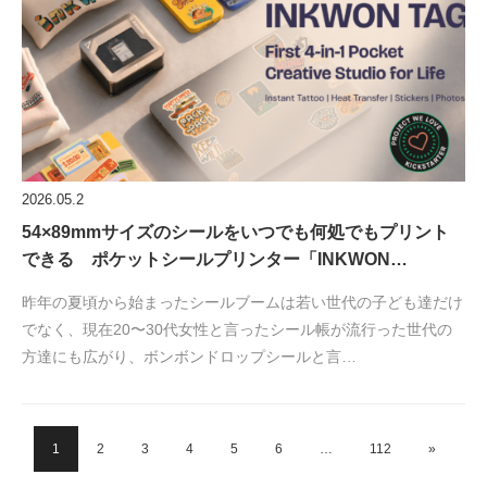
2026.05.2
54×89mmサイズのシールをいつでも何処でもプリント
できる ポケットシールプリンター「INKWON…
昨年の夏頃から始まったシールブームは若い世代の子ども達だけ
でなく、現在20〜30代女性と言ったシール帳が流行った世代の
方達にも広がり、ボンボンドロップシールと言…
1
2
3
4
5
6
…
112
»