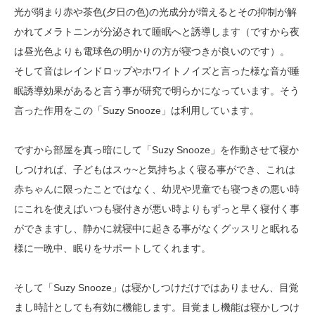
光が弱まり赤や茶色(夕日の色)の光成分が増えるとその抑制が解
かれてメラトニンが分泌されて睡眠へと誘導します（ですから夜
は昼光色よりも電球色の明かりの方が寝つきが良いのです）。
そして音はレインドロップやホワイトノイズと言った様な音が睡
眠誘導効果があると言う事が研究で明らかになっています。そう
言った作用をこの「Suzy Snooze」は利用しています。
ですから部屋を真っ暗にして「Suzy Snooze」を作動させて寝か
しつければ、子どもはスゥ~と気持ちよく寝る事ができ、これは
赤ちゃんに限ったことではなく、幼児や児童でも寝つきの悪い時
にこれを使えばいつも寝付きが悪い時よりもずっと早く寝付く事
ができますし、静かに就寝中に起きる事がなくグッスリと眠れる
様に一晩中、眠りをサポートしてくれます。
そして「Suzy Snooze」は寝かしつけだけではありません、目覚
まし時計としても有効に機能します。目覚まし機能は寝かしつけ