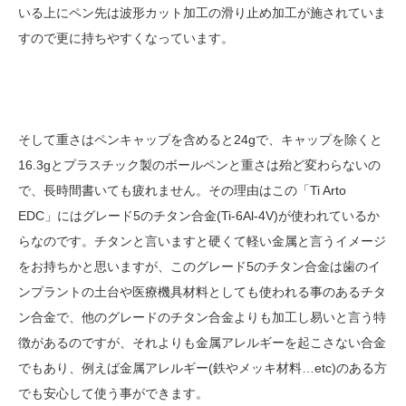
いる上にペン先は波形カット加工の滑り止め加工が施されていま
すので更に持ちやすくなっています。
そして重さはペンキャップを含めると24gで、キャップを除くと
16.3gとプラスチック製のボールペンと重さは殆ど変わらないの
で、長時間書いても疲れません。その理由はこの「Ti Arto
EDC」にはグレード5のチタン合金(Ti-6Al-4V)が使われているか
らなのです。チタンと言いますと硬くて軽い金属と言うイメージ
をお持ちかと思いますが、このグレード5のチタン合金は歯のイ
ンプラントの土台や医療機具材料としても使われる事のあるチタ
ン合金で、他のグレードのチタン合金よりも加工し易いと言う特
徴があるのですが、それよりも金属アレルギーを起こさない合金
でもあり、例えば金属アレルギー(鉄やメッキ材料…etc)のある方
でも安心して使う事ができます。