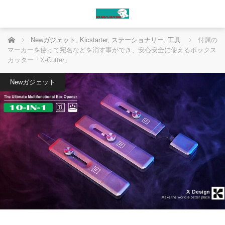
ホーム
Newガジェット
,
Kicstarter
,
ステーショナリー
,
工具
付属の
マーカーを使って宛名などを消す事ができ、安心安全に使えるボックス
カッター「X-Cutter」
Newガジェット