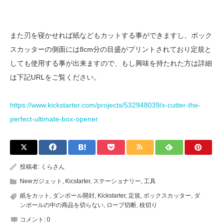
また刃を寝かせれば紙などもカットする事ができますし、ボック
スカッターの側面には8cm分の目盛がプリントされており定規と
しても使用する事が出来ますので、もし興味を持たれた方は詳細
は下記URLをご覧ください。
https://www.kickstarter.com/projects/532948039/x-cutter-the-
perfect-ultimate-box-opener
投稿者:
くらさん
Newガジェット
,
Kicstarter
,
ステーショナリー
,
工具
紙をカット
,
ダンボール開封
,
Kickstarter
,
定規
,
ボックスカッター
,
ダ
ンボールの中の商品を切らない
,
ロープ切断
,
枝切り
コメント:
0