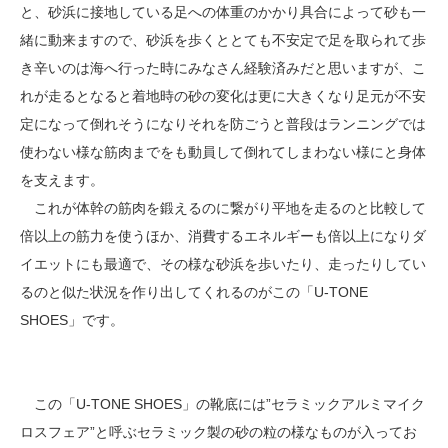
と、砂浜に接地している足への体重のかかり具合によって砂も一
緒に動来ますので、砂浜を歩くととても不安定で足を取られて歩
き辛いのは海へ行った時にみなさん経験済みだと思いますが、こ
れが走るとなると着地時の砂の変化は更に大きくなり足元が不安
定になって倒れそうになりそれを防ごうと普段はランニングでは
使わない様な筋肉までをも動員して倒れてしまわない様にと身体
を支えます。
これが体幹の筋肉を鍛えるのに繋がり平地を走るのと比較して
倍以上の筋力を使うほか、消費するエネルギーも倍以上になりダ
イエットにも最適で、その様な砂浜を歩いたり、走ったりしてい
るのと似た状況を作り出してくれるのがこの「U-TONE
SHOES」です。
この「U-TONE SHOES」の靴底には”セラミックアルミマイク
ロスフェア”と呼ぶセラミック製の砂の粒の様なものが入ってお