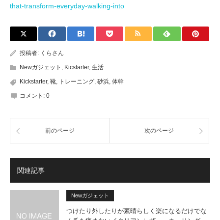
that-transform-everyday-walking-into
投稿者:
くらさん
Newガジェット
,
Kicstarter
,
生活
Kickstarter
,
靴
,
トレーニング
,
砂浜
,
体幹
コメント:
0
前のページ
次のページ
関連記事
Newガジェット
つけたり外したりが素晴らしく楽になるだけでな