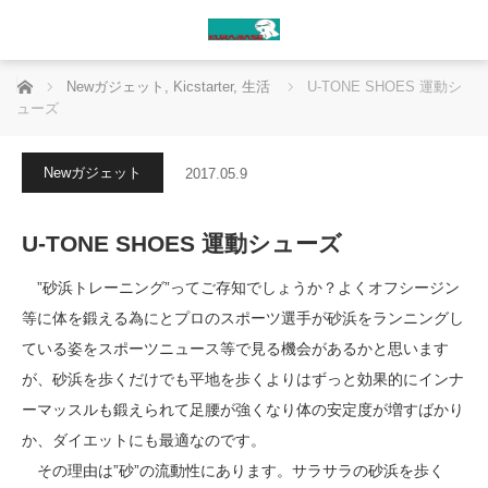
ホーム
Newガジェット
,
Kicstarter
,
生活
U-TONE SHOES 運動シ
ューズ
Newガジェット
2017.05.9
U-TONE SHOES 運動シューズ
”砂浜トレーニング”ってご存知でしょうか？よくオフシージン
等に体を鍛える為にとプロのスポーツ選手が砂浜をランニングし
ている姿をスポーツニュース等で見る機会があるかと思います
が、砂浜を歩くだけでも平地を歩くよりはずっと効果的にインナ
ーマッスルも鍛えられて足腰が強くなり体の安定度が増すばかり
か、ダイエットにも最適なのです。
その理由は”砂”の流動性にあります。サラサラの砂浜を歩く