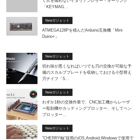
く爪を痛めないイタリアンレザー・キーリング
「KEYMAG…
Newガジェット
ATMEGA128Pを積んだArduino互換機「Mini
Duino+」
Newガジェット
切れ味が悪くなればいつでも刃の交換が可能な予
備のスカルプブレードを収納しておける小型替え
刃ナイフ「S…
Newガジェット
わずか1秒の交換作業で、CNC加工機からレーザ
ー彫刻機やカッティングプロッター、そしてペン
プロッター…
Newガジェット
”CHERRY軸”採用のiOS,Android,Windowsで使用で