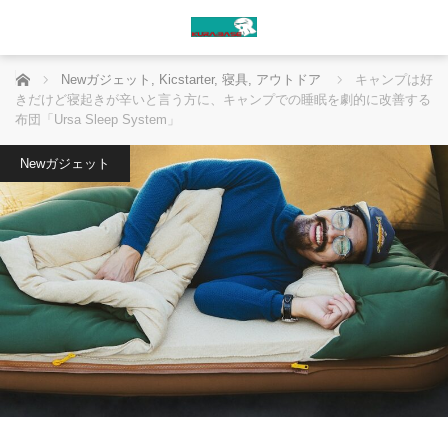
ホーム
Newガジェット
,
Kicstarter
,
寝具
,
アウトドア
キャンプは好
きだけど寝起きが辛いと言う方に、キャンプでの睡眠を劇的に改善する
布団「Ursa Sleep System」
Newガジェット