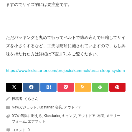
ますのでサイズ的には要注意です。
ただパッキングも丸めて行ってベルトで締め込んで圧縮してサイ
ズを小さくするなど、工夫は随所に施されていますので、もし興
味を持たれた方は詳細は下記URLをご覧ください。
https://www.kickstarter.com/projects/kammok/ursa-sleep-system
投稿者:
くらさん
Newガジェット
,
Kicstarter
,
寝具
,
アウトドア
0℃の気温に耐える
,
Kickstarter
,
キャンプ
,
アウトドア
,
布団
,
メモリー
フォーム
,
エアマット
コメント:
0