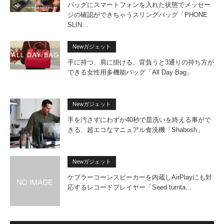
バッグにスマートフォンを入れた状態でメッセー
ジの確認ができちゃうスリングバッグ「PHONE
SLIN…
Newガジェット
手に持つ、肩に掛ける、背負うと3通りの持ち方が
できる女性用多機能バッグ「All Day Bag」
Newガジェット
手を汚さずにわずか40秒で皿洗いを終える事がで
きる、超エコなマニュアル食洗機「Shabosh」
Newガジェット
ケブラーコーンスピーカーを内蔵しAirPlayにも対
応するレコードプレイヤー「Seed turnta…