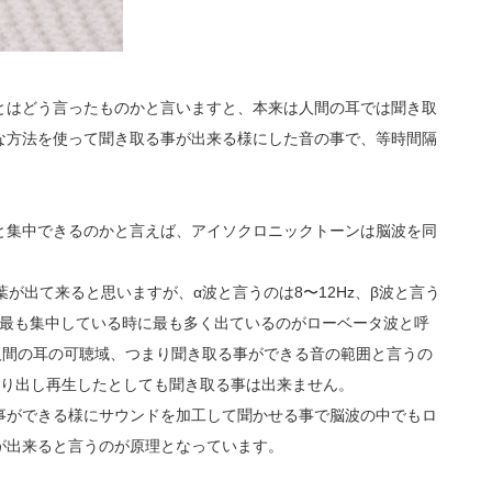
とはどう言ったものかと言いますと、本来は人間の耳では聞き取
な方法を使って聞き取る事が出来る様にした音の事で、等時間隔
と集中できるのかと言えば、アイソクロニックトーンは脳波を同
が出て来ると思いますが、α波と言うのは8〜12Hz、β波と言う
間が最も集中している時に最も多く出ているのがローベータ波と呼
が、人間の耳の可聴域、つまり聞き取る事ができる音の範囲と言うの
ドを作り出し再生したとしても聞き取る事は出来ません。
事ができる様にサウンドを加工して聞かせる事で脳波の中でもロ
が出来ると言うのが原理となっています。