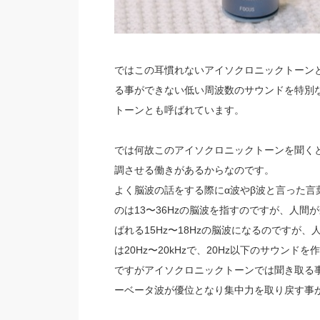
ではこの耳慣れないアイソクロニックトーン
る事ができない低い周波数のサウンドを特別
トーンとも呼ばれています。
では何故このアイソクロニックトーンを聞く
調させる働きがあるからなのです。
よく脳波の話をする際にα波やβ波と言った言葉
のは13〜36Hzの脳波を指すのですが、人
ばれる15Hz〜18Hzの脳波になるのです
は20Hz〜20kHzで、20Hz以下のサウン
ですがアイソクロニックトーンでは聞き取る
ーベータ波が優位となり集中力を取り戻す事