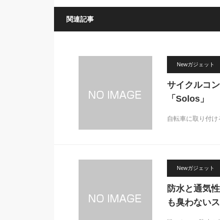
関連記事
Newガジェット
サイクルコン
「Solos」
自転車に取り付け
Newガジェット
防水と通気性
も臭わないス