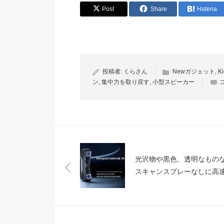
Post
Share
Hatena
投稿者:
くらさん
Newガジェット
,
Ki
ン
,
集中力を取り戻す
,
小型スピーカー
光沢物や黒色、透明なもの
スキャンスプレーなしに高
精細スキャンが可能なハン
ー3Dスキャナ「Revopoint
MetroX 3D Scanner」