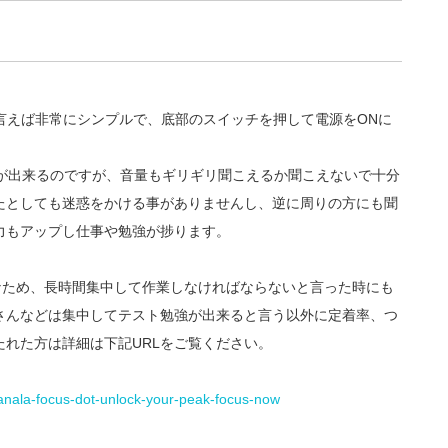
い方はと言えば非常にシンプルで、底部のスイッチを押して電源をONに
事が出来るのですが、音量もギリギリ聞こえるか聞こえないで十分
たとしても迷惑をかける事がありませんし、逆に周りの方にも聞
力もアップし仕事や勉強が捗ります。
なため、長時間集中して作業しなければならないと言った時にも
さんなどは集中してテスト勉強が出来ると言う以外に定着率、つ
れた方は詳細は下記URLをご覧ください。
banala-focus-dot-unlock-your-peak-focus-now