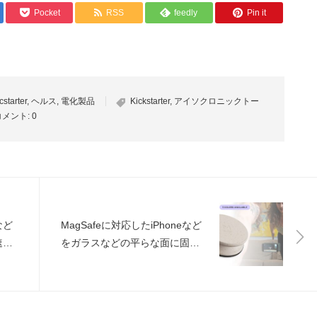
Pocket
RSS
feedly
Pin it
cstarter
,
ヘルス
,
電化製品
Kickstarter
,
アイソクロニックトー
コメント:
0
など
MagSafeに対応したiPhoneなど
速高
をガラスなどの平らな面に固定
ディ
できる様にしてくれるスマホホ
ルダー「MirrorPlay」