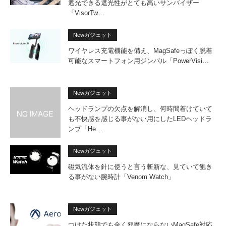
遮光できる遮光性がとても高いサンバイザー
「VisorTw…
Newガジェット
ワイヤレス充電機能を備え、MagSafeっぽく脱着
可能なスマートフォン用ジンバル「PowerVisi…
Newガジェット
ヘッドランプの欠点を解消し、何時間着けていて
も不快感を感じる事がない用にしたLEDヘッドラ
ンプ「He…
Newガジェット
磁気流体を針に使うと言う斬新な、見ていて飽き
る事がない腕時計「Venom Watch」
Newガジェット
つけた状態でも全く邪魔にならないMagSafe対応