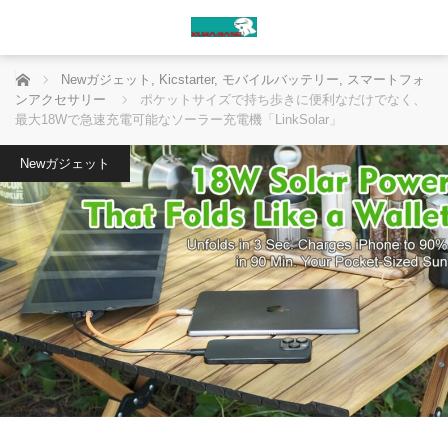
ホーム
Newガジェット
,
Kicstarter
,
モバイルバッテリー
,
スマートフォ
ンアクセサリー
ポケットサイズで持ち歩きに便利なだけでなく、
最大18Wで急速充電可能なソーラー充電機「LinkSolar」
Newガジェット