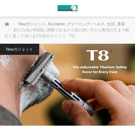
ホーム
Newガジェット
,
Kicstarter
,
クリーニング
,
ヘルス
,
生活
,
美容
剃り心地が8段階に調整できるので肌の弱い方から剛毛の方まで幅
広く使って頂けるT字両刃カミソリ「T8」
Newガジェット