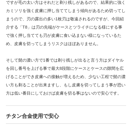
ですが毛の太い方はそれだと剃り残しがあるので、結果的に強く
カミソリを強く皮膚に押し当ててしまう傾向があるため切ってし
まうので、刃の露出の多い1枚刃は敬遠されるのですが、今回紹
介する「T8」は刃の先端がケースとツライチになる様にする事
で強く押し当てても刃が皮膚に食い込まない様になっているた
め、皮膚を切ってしまうリスクはほぼありません。
そして髭の濃い方で1番では剃り残しが出ると言う方はダイヤル
を回し番号を上げる事で最大8段階にケースとケースの隙間を広
げることができ皮膚への接触が増えるため、少ない工程で髭の濃
い方も剃ることが出来ますし、もし皮膚を切ってしまう事が恐い
方は低い番目にしておけば皮膚を切る事はないので安心です。
チタン合金使用で安心