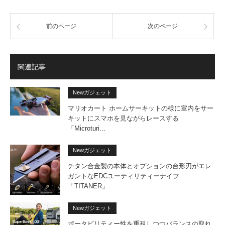
前のページ
次のページ
関連記事
Newガジェット
マリオカート ホームサーキットの様に室内をサー
キットにスマホを見ながらレースする
「Microturi…
Newガジェット
チタン合金製の本体とオプションの台形刃がエレ
ガントなEDCユーティリティーナイフ
「TITANER」
Newガジェット
ポータビリティー性を重視しつつバランスの取れ