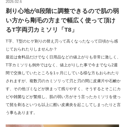
2026.02.6
剃り心地が8段階に調整できるので肌の弱
い方から剛毛の方まで幅広く使って頂け
るT字両刃カミソリ「T8」
T字、T型のヒゲ剃りの替え刃って高くなったなって日頃から感
じておられたりしませんか？
最近は食料品だけでなく日用品などの値上がりも非常に激しく、
T字カミソリも例外ではなく、値上がりした事で今までなら2週
間で交換していたところを1ヶ月にしている様な方もおられたり
されますが、複数刃のカミソリって刃と刃の間に皮膚片や石鹸か
す、その他ゴミなどが挟まって残りやすく、そうするとそこにカ
ビや雑菌などが繁殖し、肌の弱い方がそう言ったカミソリを使っ
て髭を剃るといつも以上に酷い皮膚炎を起こしてしまったりと言
う事もあります。