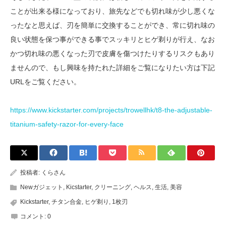
ことが出来る様になっており、旅先などでも切れ味が少し悪くな
ったなと思えば、刃を簡単に交換することができ、常に切れ味の
良い状態を保つ事ができる事でスッキリとヒゲ剃りが行え、なお
かつ切れ味の悪くなった刃で皮膚を傷つけたりするリスクもあり
ませんので、もし興味を持たれた詳細をご覧になりたい方は下記
URLをご覧ください。
https://www.kickstarter.com/projects/trowellhk/t8-the-adjustable-
titanium-safety-razor-for-every-face
投稿者:
くらさん
Newガジェット
,
Kicstarter
,
クリーニング
,
ヘルス
,
生活
,
美容
Kickstarter
,
チタン合金
,
ヒゲ剃り
,
1枚刃
コメント:
0