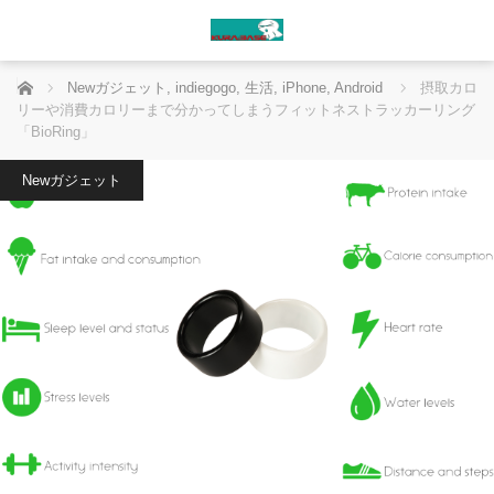
ホーム
Newガジェット
,
indiegogo
,
生活
,
iPhone
,
Android
摂取カロ
リーや消費カロリーまで分かってしまうフィットネストラッカーリング
「BioRing」
Newガジェット