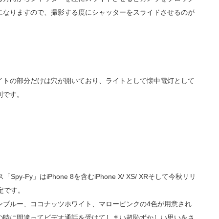
になりますので、撮影する度にシャッターをスライドさせるのが
イトの部分だけは穴が開いており、ライトとして懐中電灯として
利です。
-Fy」はiPhone 8を含むiPhone X/ XS/ XRそして今秋リリ
定です。
ンブルー、ココナッツホワイト、マローピンクの4色が用意され
の時に間違ってビデオ通話を受けてしまい超恥ずかしい思いをさ