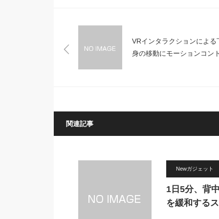
VRインタラクションによる
身の移動にモーションコン
ールを加えより操作性が向
た「KAT loco」
関連記事
Newガジェット
1日5分、背
を緩和するス