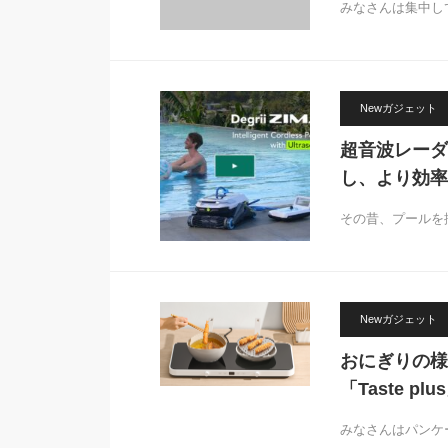
みなさんは集中し
Newガジェット
超音波レーダ
し、より効率
その昔、プールを
Newガジェット
おにぎりの様
「Taste plu
みなさんはパンケ