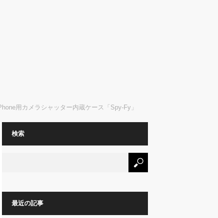
one用カメラシャッター内蔵ケース「Spy-Fy」
検索
最近の記事