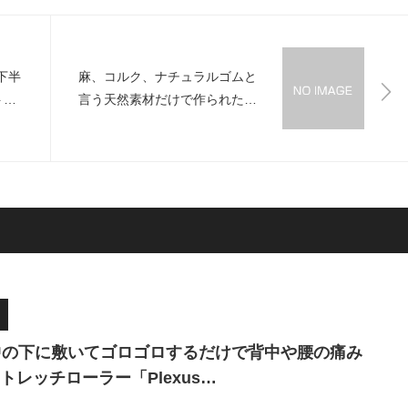
下半
麻、コルク、ナチュラルゴムと
トロ
言う天然素材だけで作られた臭
上し
わないスニーカー
「DopeKicks」
中の下に敷いてゴロゴロするだけで背中や腰の痛み
トレッチローラー「Plexus…