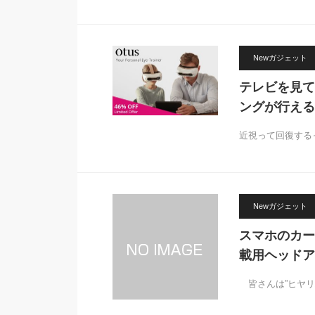
Newガジェット
テレビを見て
ングが行える「
近視って回復する
Newガジェット
スマホのカー
載用ヘッドア
皆さんは”ヒヤリ