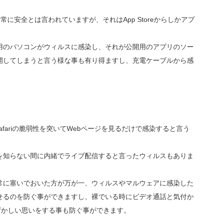
と非常に安全とは言われていますが、それはApp Storeからしかアプ
用のパソコンがウィルスに感染し、それが公開用のアプリのソー
開してしまうと言う様な事も有り得ますし、充電ケーブルから感
Safariの脆弱性を突いてWebページを見るだけで感染すると言う
を知らない間に内緒でライブ配信すると言ったウィルスもありま
常に塞いでおいた方が万が一、ウィルスやマルウェアに感染した
せるのを防ぐ事ができますし、裸でいる時にビデオ通話と気付か
ずかしい思いをする事も防ぐ事ができます。