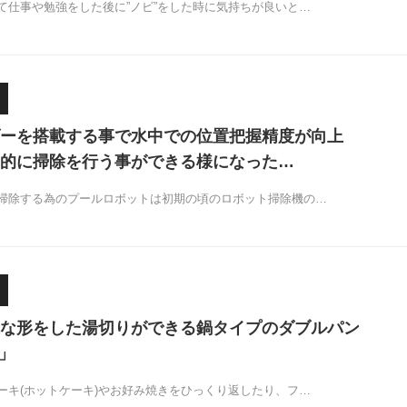
て仕事や勉強をした後に”ノビ”をした時に気持ちが良いと…
ーを搭載する事で水中での位置把握精度が向上
的に掃除を行う事ができる様になった…
掃除する為のプールロボットは初期の頃のロボット掃除機の…
な形をした湯切りができる鍋タイプのダブルパン
s」
ーキ(ホットケーキ)やお好み焼きをひっくり返したり、フ…