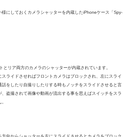
にしておくカメラシャッターを内蔵したiPhoneケース「Spy-
フロントとリア両方のカメラのシャッターが内蔵されています。
にスライドさせればフロントカメラはブロックされ、左にスライ
通話をしたり自撮りしたりする時もノッチをスライドさせると言
が、盗撮されて画像や動画が流出する事を思えばスイッチをスラ
ん。
る方向からシャッターを左にスライドさせるとカメラをブロック