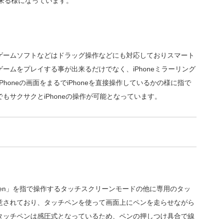
出来る様になっています。
ゲームソフトなどはドラッグ操作などにも対応しておりスマート
ームをプレイする事が出来るだけでなく、iPhoneミラーリング
Phoneの画面をまるでiPhoneを直接操作しているかの様に指で
もサクサクとiPhoneの操作が可能となっています。
c Screen」を指で操作するタッチスクリーンモードの他に専用のタッ
意されており、タッチペンを使って画面上にペンを走らせながら
タッチペンは感圧式となっているため、ペンの押しつけ具合で線