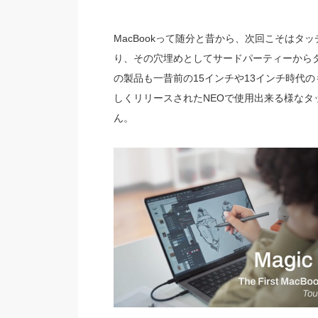
MacBookって随分と昔から、次回こそは
り、その穴埋めとしてサードパーティーから
の製品も一昔前の15インチや13インチ時代のも
しくリリースされたNEOで使用出来る様な
ん。