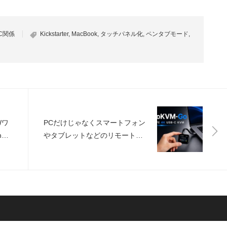
C関係
Kickstarter
,
MacBook
,
タッチパネル化
,
ペンタブモード
,
Wワ
PCだけじゃなくスマートフォン
h、
やタブレットなどのリモート操
テリ
作を可能にするIP-KVM装置
「NanoKVM-Go」