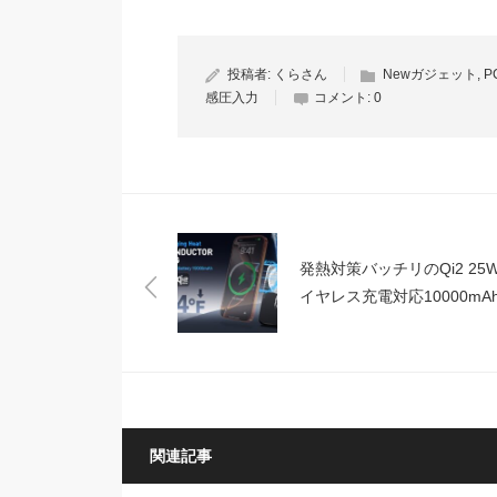
投稿者:
くらさん
Newガジェット
,
P
感圧入力
コメント:
0
発熱対策バッチリのQi2 25
イヤレス充電対応10000mA
MagSafe対応モバイルバッ
ー「AKNNER」
関連記事