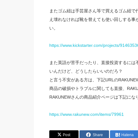
またゴム紐は手芸屋さん等で買えるゴム紐で
え壊れなければ靴を替えても使い回しする事が
い。
https://www.kickstarter.com/projects/914635
また英語が苦手だったり、直接投資するには
いんだけど、どうしたらいいのだろ？
と言う不安がある方は、下記URLのRAKUN
商品の破損やトラブルに関しても直接、RAK
RAKUNEWさんの商品紹介ページは下記にな
https://www.rakunew.com/items/79961
Post
Share
Hatena