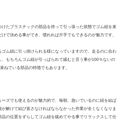
つけたプラスチックの部品を持って引っ張った状態でゴム紐を束
だけで決める事ができ、慣れれば片手でもできるのが魅力です。
るゴム紐に引っ掛けられる様になっていますので、走るのに合わ
、もちろんゴム紐が引っぱられて緩むと言う事が100％ないの
を束ねている部品の特徴でもあります。
ューズでも使えるのが魅力的で、毎朝、急いでいるのに紐を結ば
紐が解けて結び直さなければならなかった作業が全くなくなりま
部品の位置をずらしてゴム紐を緩めてやる事でリラックスして仕