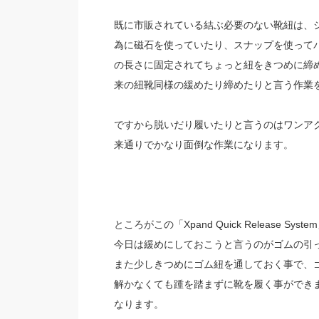
既に市販されている結ぶ必要のない靴紐は、
為に磁石を使っていたり、スナップを使って
の長さに固定されてちょっと紐をきつめに締
来の紐靴同様の緩めたり締めたりと言う作業
ですから脱いだり履いたりと言うのはワンア
来通りでかなり面倒な作業になります。
ところがこの「Xpand Quick Releas
今日は緩めにしておこうと言うのがゴムの引
また少しきつめにゴム紐を通しておく事で、
解かなくても踵を踏まずに靴を履く事ができ
なります。