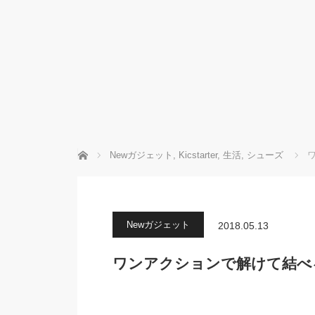
ホーム
Newガジェット
,
Kicstarter
,
生活
,
シューズ
ワ
Newガジェット
2018.05.13
ワンアクションで解けて結べる靴紐「X