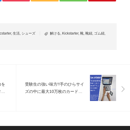
cstarter
,
生活
,
シューズ
解ける
,
Kickstarter
,
靴
,
靴紐
,
ゴム紐
,
力を
受験生の強い味方!!手のひらサイ
タブ
ズの中に最大10万枚のカードを
収録できるE-Inkディスプレイを
使った単語帳「Quizflip」