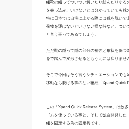
紐靴の紐ってついつい解いたり結んだりする
を突っ込み、いけないとは分かっていても靴
特に日本では自宅に上がる際には靴を脱いで
荷物を運ばないといけない様な時など、つい
と言う事ってあるでしょう。
ただ靴の踵って踵の部分の補強と形状を保つ
をで踏んで変形させるともう元には戻りませ
そこで今回はそう言うシチュエーションでも
移動なら脱げる事のない靴紐「Xpand Quick R
この「Xpand Quick Release Sy
ゴムを使っている事と、そして独自開発した「Xpan
紐を固定する為の固定具です。