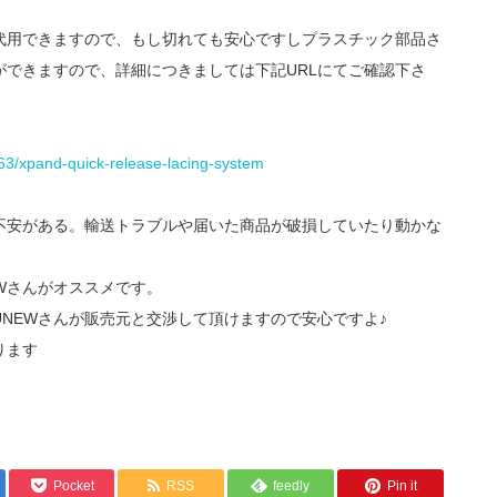
代用できますので、もし切れても安心ですしプラスチック部品さ
できますので、詳細につきましては下記URLにてご確認下さ
363/xpand-quick-release-lacing-system
不安がある。輸送トラブルや届いた商品が破損していたり動かな
EWさんがオススメです。
UNEWさんが販売元と交渉して頂けますので安心ですよ♪
ります
Pocket
RSS
feedly
Pin it