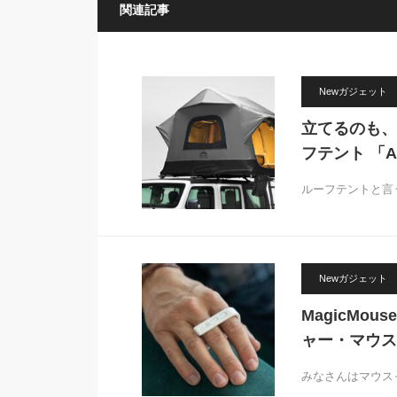
関連記事
Newガジェット
立てるのも、
フテント 「Air
ルーフテントと言
Newガジェット
MagicM
ャー・マウス「
みなさんはマウス