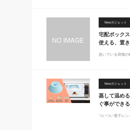
Newガジェット
宅配ボックス
使える、置き配
急いでいる荷物の
Newガジェット
蒸して温める
ぐ事ができる
ついつい電子レン