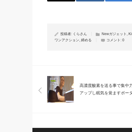
投稿者:
くらさん
Newガジェット
,
Ki
ワンアクション
,
締める
コメント:
0
高濃度酸素を送る事で集中
アップし眠気を覚ますポー
ル酸素濃縮器「INBair O2」