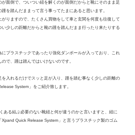
のが面倒で、ついつい紐を解くのが面倒だからと靴にそのまま足
の踵を踏んだままって言う事ってたまにあると思います。
上がりますので、たくさん買物をして車と玄関を何度も往復して
つい少しの距離だからと靴の踵を踏んだまま行ったり来たりする
為にプラスチックであったり強化ダンボールが入っており、これ
んので、踵は踏んではいけないのです。
足を入れるだけでスッと足が入り、踵を踏む事なく少しの距離の
elease System」をご紹介致します。
stem」は数多くある結ぶ必要のない靴紐と何が違うのかと言いますと、紐に
d Quick Release System」と言うプラスチック製のゴム