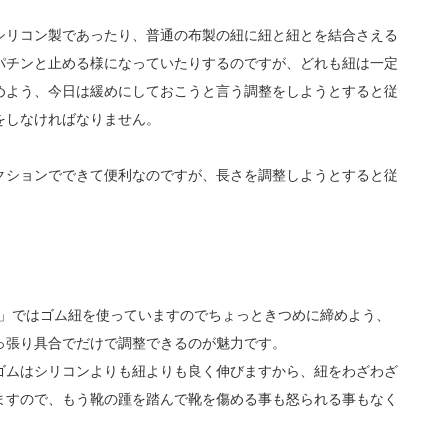
シリコン製であったり、普通の布製の紐に紐と紐とを結合さえる
パチンと止める様になっていたりするのですが、どれも紐は一定
めよう、今日は緩めにしておこうと言う調整をしようとすると従
をしなければなりません。
クションでできて便利なのですが、長さを調整しようとすると従
e System」ではゴム紐を使っていますのでちょっときつめに締めよう、
っ張り具合でだけで調整できるのが魅力です。
ゴムはシリコンよりも紐よりも良く伸びますから、紐をわざわざ
ますので、もう靴の踵を踏んで靴を傷める事も怒られる事もなく