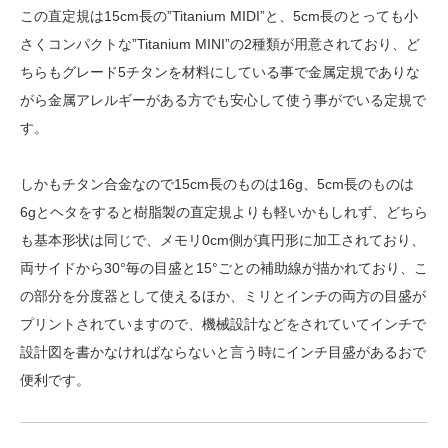
この直定規は15cm長の”Titanium MIDI”と、5cm長のとっても小
さくコンパクトな”Titanium MINI”の2種類が用意されており、ど
ちらもグレード5チタンを材料にしている事で金属定規でありな
がら金属アレルギーがある方でも安心して使う事がでいる定規で
す。
しかもチタン合金なので15cm長のものは16g、5cm長のものは
6gとヘタをすると樹脂製の直定規よりも軽いかもしれず、どちら
も基本形状は同じで、メモリ0cm側が真円形に加工されており、
両サイドから30°毎の目盛と15°ごとの補助線が描かれており、こ
の部分を分度器として使えるほか、ミリとインチの両方の目盛が
プリントされていますので、機械設計などをされていてインチで
設計図を書かなければならないと言う時にインチ目盛があるおで
便利です。