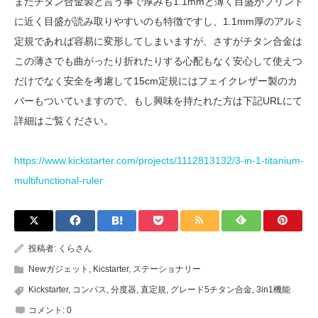
またチタン合金製と言う事で厚みも1.1mmと薄く目盛がプリント
に近く目盛が読み取りやすいのも特徴ですし、1.1mm厚のアルミ
定規であれば容易に変形してしまいますが、さすがチタン合金は
この薄さでも曲がったり折れたりする心配もなく安心して使えつ
だけでなく安全を考慮して15cm定規にはフェイクレザー製のカ
バーもついていますので、もし興味を持たれた方は下記URLにて
詳細はご覧ください。
https://www.kickstarter.com/projects/1112813132/3-in-1-titanium-
multifunctional-ruler
投稿者:
くらさん
Newガジェット
,
Kicstarter
,
ステーショナリー
Kickstarter
,
コンパス
,
分度器
,
直定規
,
グレード5チタン合金
,
3in1機能
コメント:
0