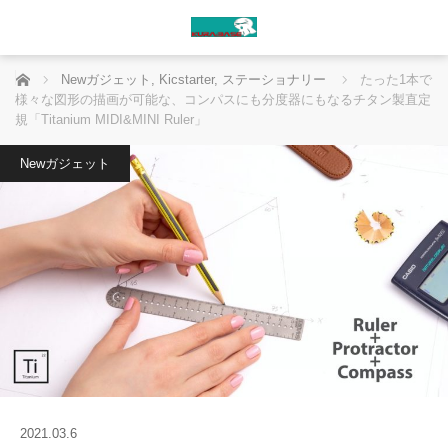
ホーム
Newガジェット
,
Kicstarter
,
ステーショナリー
たった1本で
様々な図形の描画が可能な、コンパスにも分度器にもなるチタン製直定
規「Titanium MIDI&MINI Ruler」
Newガジェット
2021.03.6