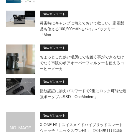
Newガジェット
災害時にキャンプに備えておいて欲しい、家電製
品も使える100,500mAhモバイルバッテリー
「Mon…
Newガジェット
ちょっとした狭い場所にでも置く事ができるだけ
でなく市販のポアオーバーフィルターも使えるコ
ーヒーメーカ…
Newガジェット
指紋認証に加えパスワードで2重にロック可能な最
強ポータブルSSD「OneModern」
Newガジェット
X-ONE H1｜スイスメイドハイブリッドスマート
ウォッチ「エックスワンH1」【2018年11月以降…