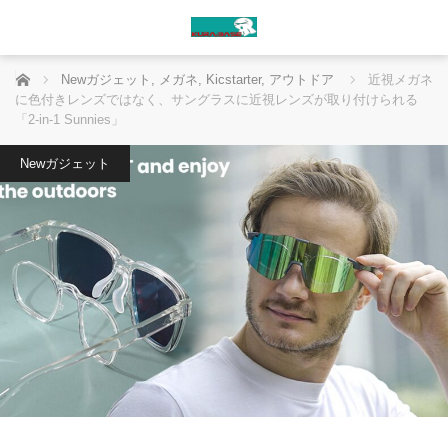
ホーム
Newガジェット
,
メガネ
,
Kicstarter
,
アウトドア
近視メガネ
に色付きレンズではなく、サングラスに近視レンズが取り付けられる
「2-in-1 Sunnies」
Newガジェット