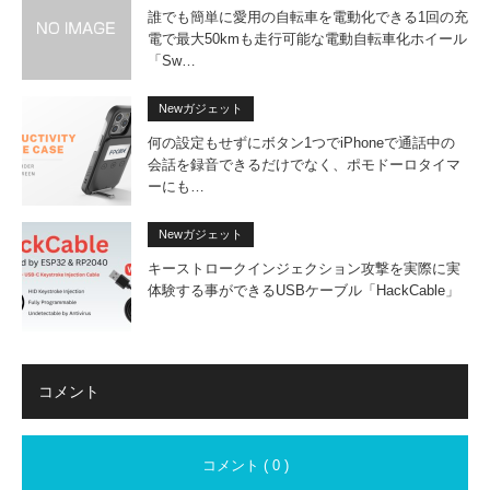
誰でも簡単に愛用の自転車を電動化できる1回の充
電で最大50kmも走行可能な電動自転車化ホイール
「Sw…
Newガジェット
何の設定もせずにボタン1つでiPhoneで通話中の
会話を録音できるだけでなく、ポモドーロタイマ
ーにも…
Newガジェット
キーストロークインジェクション攻撃を実際に実
体験する事ができるUSBケーブル「HackCable」
コメント
コメント ( 0 )