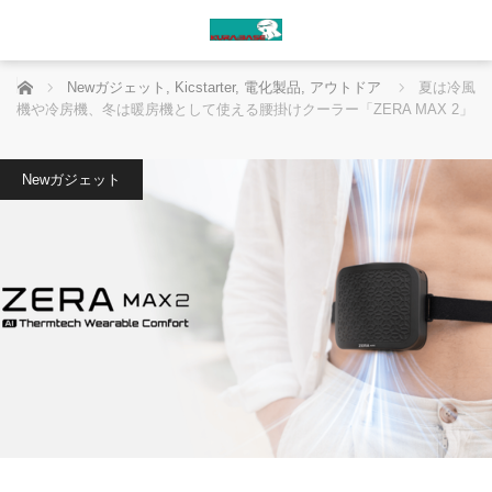
ホーム
Newガジェット
,
Kicstarter
,
電化製品
,
アウトドア
夏は冷風
機や冷房機、冬は暖房機として使える腰掛けクーラー「ZERA MAX 2」
Newガジェット