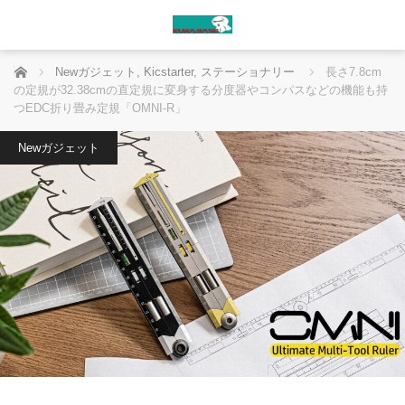
ホーム
Newガジェット
,
Kicstarter
,
ステーショナリー
長さ7.8cm
の定規が32.38cmの直定規に変身する分度器やコンパスなどの機能も持
つEDC折り畳み定規「OMNI-R」
Newガジェット