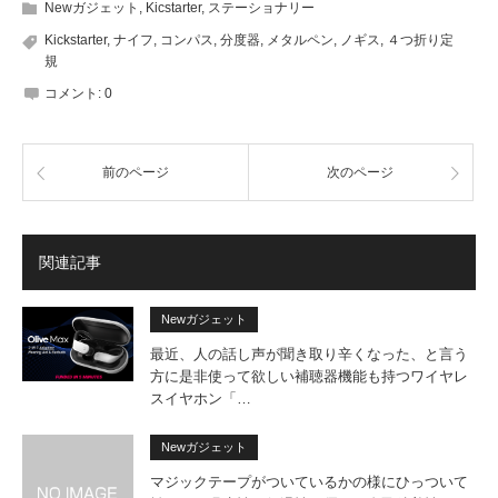
Newガジェット
,
Kicstarter
,
ステーショナリー
Kickstarter
,
ナイフ
,
コンパス
,
分度器
,
メタルペン
,
ノギス
,
４つ折り定
規
コメント:
0
前のページ
次のページ
関連記事
Newガジェット
最近、人の話し声が聞き取り辛くなった、と言う
方に是非使って欲しい補聴器機能も持つワイヤレ
スイヤホン「…
Newガジェット
マジックテープがついているかの様にひっついて