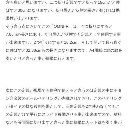
方も多いと思いますが、二つ折り定規ですと折って15cmだと伸
ばすと30cmになりますが、折り畳んだ状態の長さが短ければ携
帯性が上がります。
そう言う点においてこの「OMNI-R」は、４つ折りにすると
7.8cmの長さにあり、折り畳んだ状態でも定規として使用する事
が出来ますし、2つ折りにすると16.2cm、そして開いて真っ直ぐ
に伸ばすと32.38cmもの長さになりますので、A4用紙に縦の線を
引いたりと言った事が簡単に行えます。
次にこの定規が現場でも便利で使えると言うのは定規の中にチタ
ン合金製のボールベアリングが内蔵されており、このベアリング
がタイヤの様な役割を果たして、三角定規を2本使わなくてもこ
の定規だけで平行にスライド移動させる事が出来ますので、材料
などを等間隔に切り出すと言った際に簡単にカット線を引く事が