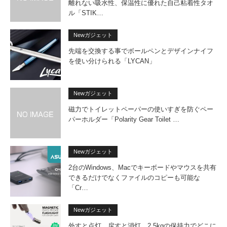
離れない吸水性、保温性に優れた自己粘着性タオ
ル「STIK…
Newガジェット
先端を交換する事でボールペンとデザインナイフ
を使い分けられる「LYCAN」
Newガジェット
磁力でトイレットペーパーの使いすぎを防ぐペー
パーホルダー「Polarity Gear Toilet …
Newガジェット
2台のWindows、Macでキーボードやマウスを共有
できるだけでなくファイルのコピーも可能な
「Cr…
Newガジェット
外すと点灯、戻すと消灯、2.5kgの保持力でどこに