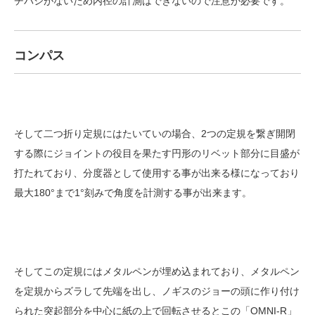
チバシがないため内径の計測はできないので注意が必要です。
コンパス
そして二つ折り定規にはたいていの場合、2つの定規を繋ぎ開閉
する際にジョイントの役目を果たす円形のリベット部分に目盛が
打たれており、分度器として使用する事が出来る様になっており
最大180°まで1°刻みで角度を計測する事が出来ます。
そしてこの定規にはメタルペンが埋め込まれており、メタルペン
を定規からズラして先端を出し、ノギスのジョーの頭に作り付け
られた突起部分を中心に紙の上で回転させるとこの「OMNI-R」