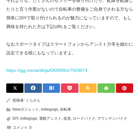
それよりも、たくさんのセンサーを取り付けたり、配線を配線し
たりと言う作業がないので自転車の整備をご自身でされる方なら
簡単にDIYで取り付けられるのが魅力になっていますので、もし
興味を持たれた方は下記URLをご覧ください。
なおスポーツタイプはスマートフォンからアシスト力等を細かに
設定できる様にもなっていますよ。
https://igg.me/at/dkIjaA90DR8/x/7929074
投稿者:
くらさん
Newガジェット
,
indiegogo
,
自転車
DIY
,
indiegogo
,
電動アシスト
,
改造
,
ロードバイク
,
マウンテンバイク
コメント:
0