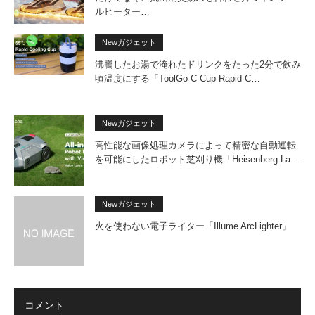
ルヒーター…
Newガジェット
沸騰したお湯で淹れたドリンクをたった2分で飲み
頃温度にする「ToolGo C-Cup Rapid C…
Newガジェット
高性能な画像処理カメラによって精密な自動運転
を可能にしたロボット芝刈り機「Heisenberg La…
Newガジェット
火を使わない電子ライター「Illume ArcLighter」
コメント