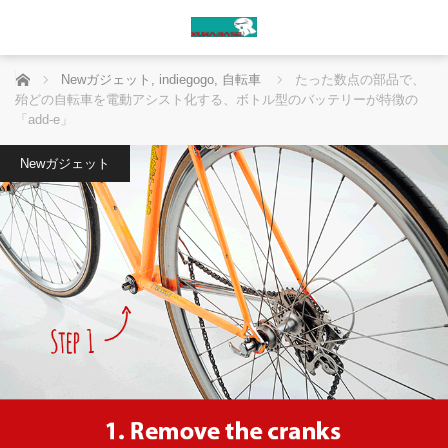
ホーム
Newガジェット
,
indiegogo
,
自転車
たった数点の部品で、
殆どの自転車を電動アシスト化する、ボトル型のバッテリーが特徴の
「add-e」
Newガジェット