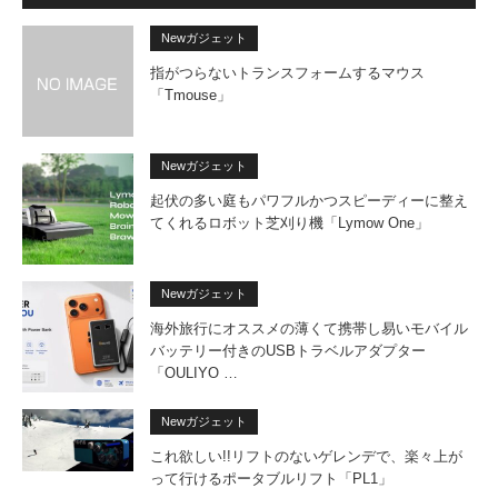
Newガジェット
指がつらないトランスフォームするマウス
「Tmouse」
Newガジェット
起伏の多い庭もパワフルかつスピーディーに整え
てくれるロボット芝刈り機「Lymow One」
Newガジェット
海外旅行にオススメの薄くて携帯し易いモバイル
バッテリー付きのUSBトラベルアダプター
「OULIYO …
Newガジェット
これ欲しい!!リフトのないゲレンデで、楽々上が
って行けるポータブルリフト「PL1」