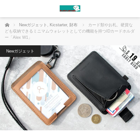
ホーム
Newガジェット
,
Kicstarter
,
財布
カード類やお札、硬貨な
ども収納できるミニマムウォレットとしての機能を持つIDカードホルダ
ー「Alex W1」
Newガジェット