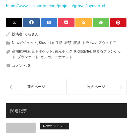
https://www.kickstarter.com/projects/gravel/layover-xl
投稿者:
くらさん
Newガジェット
,
Kicstarter
,
生活
,
衣類
,
寝具
,
トラベル
,
アウトドア
高機能中綿
,
足下ポケット
,
首元ホック
,
Kickstarter
,
包まるブランケッ
ト
,
ブランケット
,
カンガルーポケット
コメント:
0
前のページ
次のページ
関連記事
Newガジェット