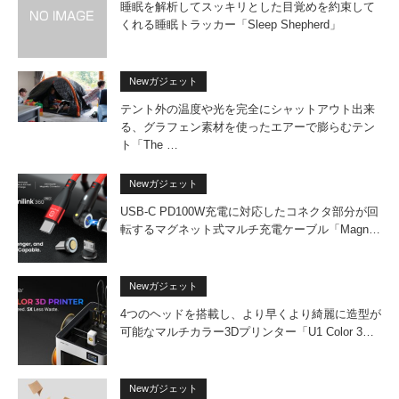
睡眠を解析してスッキリとした目覚めを約束して
くれる睡眠トラッカー「Sleep Shepherd」
Newガジェット
テント外の温度や光を完全にシャットアウト出来
る、グラフェン素材を使ったエアーで膨らむテン
ト「The …
Newガジェット
USB-C PD100W充電に対応したコネクタ部分が回
転するマグネット式マルチ充電ケーブル「Magn…
Newガジェット
4つのヘッドを搭載し、より早くより綺麗に造型が
可能なマルチカラー3Dプリンター「U1 Color 3…
Newガジェット