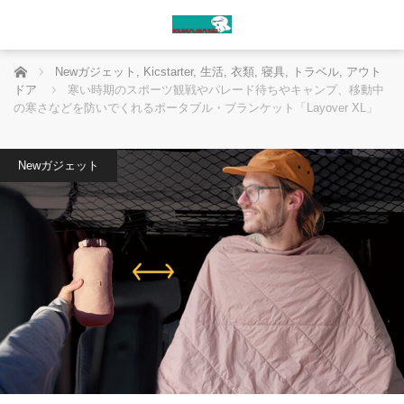
ホーム
Newガジェット
,
Kicstarter
,
生活
,
衣類
,
寝具
,
トラベル
,
アウト
ドア
寒い時期のスポーツ観戦やパレード待ちやキャンプ、移動中
の寒さなどを防いでくれるポータブル・ブランケット「Layover XL」
Newガジェット