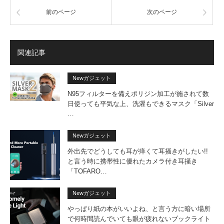
前のページ
次のページ
関連記事
Newガジェット
N95フィルターを備えポリジン加工が施されて数
日使っても平気な上、洗濯もできるマスク「Silver
…
Newガジェット
外出先でどうしても耳が痒くて耳掻きがしたい!!
と言う時に携帯性に優れたカメラ付き耳掻き
「TOFARO…
Newガジェット
やっぱり紙の本がいいよね、と言う方に暗い場所
で何時間読んでいても眼が疲れないブックライト