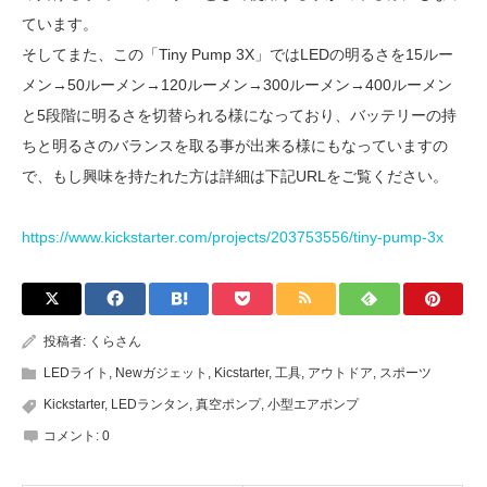
ています。
そしてまた、この「Tiny Pump 3X」ではLEDの明るさを15ルー
メン→50ルーメン→120ルーメン→300ルーメン→400ルーメン
と5段階に明るさを切替られる様になっており、バッテリーの持
ちと明るさのバランスを取る事が出来る様にもなっていますの
で、もし興味を持たれた方は詳細は下記URLをご覧ください。
https://www.kickstarter.com/projects/203753556/tiny-pump-3x
投稿者:
くらさん
LEDライト
,
Newガジェット
,
Kicstarter
,
工具
,
アウトドア
,
スポーツ
Kickstarter
,
LEDランタン
,
真空ポンプ
,
小型エアポンプ
コメント:
0