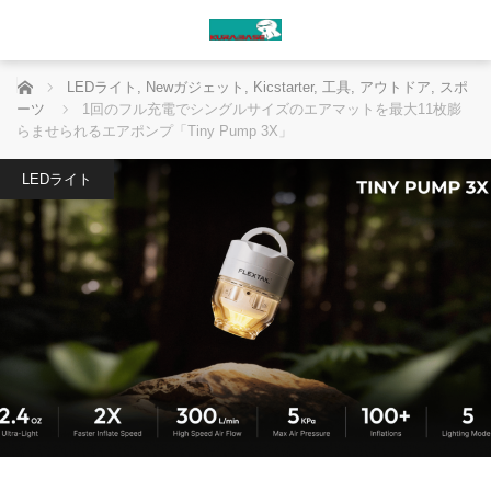
ホーム
LEDライト
,
Newガジェット
,
Kicstarter
,
工具
,
アウトドア
,
スポ
ーツ
1回のフル充電でシングルサイズのエアマットを最大11枚膨
らませられるエアポンプ「Tiny Pump 3X」
LEDライト