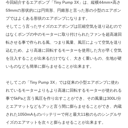
今回紹介するエアポンプ「Tiny Pump 3X」は、縦横44mm×高さ
59mmの形状的には円筒形、円錐形と言った形の小型のエアポン
プではよくある形状のエアポンプになります。
そしてこう言ったサイズのエアポンプは圧縮空気を送り込むので
はなくポンプの中のモーターに取り付けられたファンを超高速回
転させる事で作られる風、つまり風量、風圧によって空気を送り
込むため、より高速に回転するモーターを使用した方が早く空気
を注入することが出来るだけでなく、大きく重いもの、生地が硬
いものなども簡単に膨らませることが出来ます。
そしてこの「Tiny Pump 3X」では従来の小型エアポンプに使わ
れているモーターよりもより高速に回転するモーターが使われる
事で5kPaと言う風圧を作り出すことができ、その風量は300L/分
とエアマットなどもアッと言う間に膨らませることができ、内蔵
された1050mAものバッテリーで何と最大11枚のものシングルサ
イズのエアマットを次々と膨らませることが出来ます。