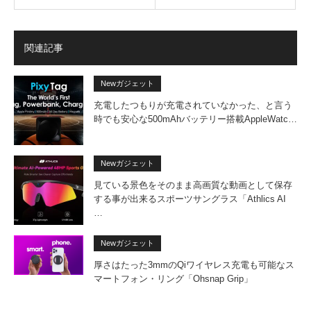
関連記事
Newガジェット
充電したつもりが充電されていなかった、と言う
時でも安心な500mAhバッテリー搭載AppleWatc…
Newガジェット
見ている景色をそのまま高画質な動画として保存
する事が出来るスポーツサングラス「Athlics AI
…
Newガジェット
厚さはたった3mmのQiワイヤレス充電も可能なス
マートフォン・リング「Ohsnap Grip」