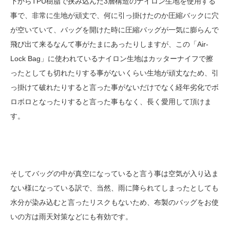
下からTPU樹脂で挟み込んだ3層構造のナイロン生地を使用する
事で、非常に生地が頑丈で、何に引っ掛けたのか圧縮バックに穴
が空いていて、バッグを開けた時に圧縮バッグが一気に膨らんで
飛び出て来るなんて事がたまにあったりしますが、この「Air-
Lock Bag」に使われているナイロン生地はカッターナイフで擦
ったとしても切れたりする事がないくらい生地が頑丈なため、引
っ掛けて破れたりすると言った事がないだけでなく経年劣化でボ
ロボロとなったりすると言った事もなく、長く愛用して頂けま
す。
そしてバッグの中が真空になっていると言う事は空気が入り込ま
ない様になっている訳で、当然、雨に降られてしまったとしても
水分が染み込むと言ったリスクもないため、布製のバッグをお使
いの方は雨天対策などにも有効です。