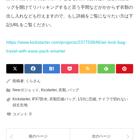
ッグを開けてリパッキングすると言う手間などがかからず衣類の
出し入れなども行えますので、もし詳細をご覧になりたい方は下
記URLをご覧ください。
https://www.kickstarter.com/projects/237759046/air-lock-bag-
travel-with-ease-pack-smarter
投稿者:
くらさん
Newガジェット
,
Kicstarter
,
衣類
,
バッグ
Kickstarter
,
IPX7防水
,
衣類圧縮バッグ
,
1/10に圧縮
,
ナイフで切れない
頑丈生地
コメント:
0
前のページ
次のページ