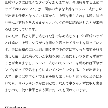
圧縮バッグには様々なタイプがありますが、今回紹介する圧縮バ
ッグ「Air-Lock Bag」は、面積の大きな上部をジッパー式にし全
開出来る仕様となっている事から、衣類を出し入れする際には折
り畳んだ衣類をそのままそっとバッグの中に詰め込むことが出来
る様になっています。
そのため、横から押し込む様な形で詰め込むタイプの圧縮バッグ
とは違い、衣類にシワがつき辛いと言ったメリットを持っていま
す。更に面積の広い上部が開く事で下の方に重なった衣類を取り
出した後、上に乗っていた衣類を戻した際にもシワを作らず戻す
ことが出来ますし、ジッパー式なのでジッパーを締めれば圧縮ポ
ンプを使って空気をすぐに抜いてパッキングすることが出来ます
ので、例えば空港などで上着を取り出したいと言う様な場合にお
いても、リパッキングが面倒だな、なんて事を考えずに取り出せ
ますので、使い勝手と言う面においても優れています。