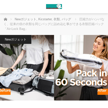
ホーム
Newガジェット
,
Kicstarter
,
衣類
,
バッグ
圧縮力がハンパな
く、従来の倍の衣類を同じバッグに詰め込む事ができる衣類圧縮バック
「Air-Lock Bag」
Newガジェット