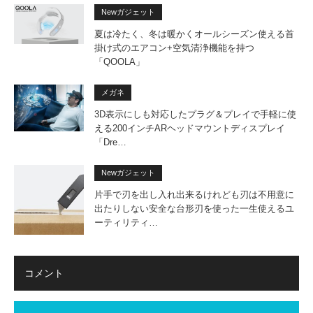
Newガジェット
夏は冷たく、冬は暖かくオールシーズン使える首
掛け式のエアコン+空気清浄機能を持つ
「QOOLA」
メガネ
3D表示にしも対応したプラグ＆プレイで手軽に使
える200インチARヘッドマウントディスプレイ
「Dre…
Newガジェット
片手で刃を出し入れ出来るけれども刃は不用意に
出たりしない安全な台形刃を使った一生使えるユ
ーティリティ…
コメント