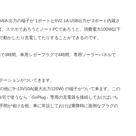
A 出力の端子が 1ポートと5V2.1A USB出力が 2ポート内蔵さ
れば、スマホであろうとノートPCであろうと、消費電力100W以下
g」で動かしたり充電してたりすることができるのです。
電源で3時間、車用シガープラグで4時間、専用ソーラーパネルで
ステーションがついてきます。
出力の他に
9~13V10A(最大出力120W) の端子がついて来ます。この
宅で使うなら「GoPlug」専用の充電器を接続しておけばいち
挿す手間が省ける他、車に常設しておけば乗降時に面倒なプラグの
。