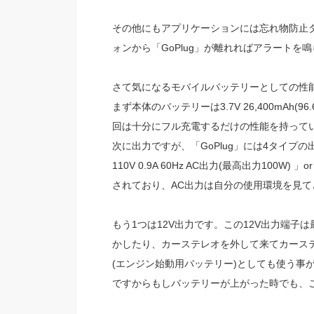
その他にもアプリケーションには忘れ物防止
ォンから「GoPlug」が離れればアラート
さて気になるモバイルバッテリーとしての性
まず本体のバッテリーは3.7V 26,400mAh(96
回は十分にフル充電するだけの性能を持って
次に出力ですが、「GoPlug」には4タイプ
110V 0.9A 60Hz AC出力(最高出力100W) 」
されており、AC出力は自分の使用環境を見
もう1つは12V出力です。この12V出力端子
かしたり、カーステレオを外して来てカース
(エンジン始動用バッテリー)としても使う事
ですからもしバッテリーが上がった時でも、こ