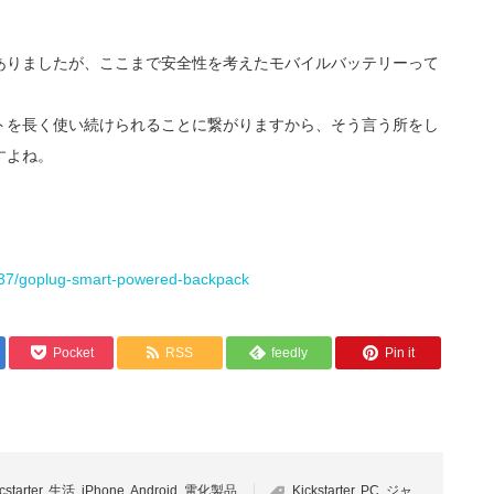
ありましたが、ここまで安全性を考えたモバイルバッテリーって
トを長く使い続けられることに繋がりますから、そう言う所をし
すよね。
9337/goplug-smart-powered-backpack
Pocket
RSS
feedly
Pin it
cstarter
,
生活
,
iPhone
,
Android
,
電化製品
Kickstarter
,
PC
,
ジャ