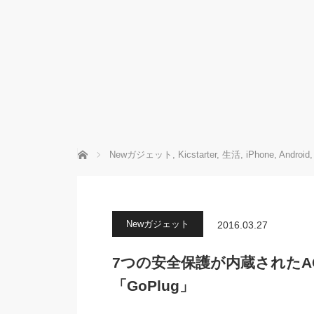
ホーム
Newガジェット
,
Kicstarter
,
生活
,
iPhone
,
Android
,
Newガジェット
2016.03.27
7つの安全保護が内蔵された
「GoPlug」