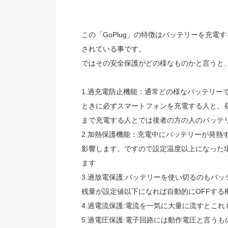
この「GoPlug」の特徴はバッテリーを充
されている事です。
ではその安全保護がどの様なものかと言うと
1.過充電防止機能：通常どの様なバッテリー
ときに必ずスマートフォンを充電する人と、昼
まで充電する人とでは後者の方の人のバッテ
2.加熱保護機能：充電中にバッテリーが発熱
影響します。ですので設定温度以上になった場
ます
3.過放電保護:バッテリーを使い切るのもバッ
残量が設定値以下になれば自動的にOFFする
4.過電流保護:電流を一気に大量に流すとこ
5.過電圧保護:電子回路には動作電圧と言う