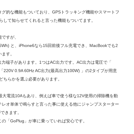
タグ的な機能もついており、GPSトラッキング機能やスマートフ
を鳴らして知らせてくれると言った機能もついてます。
能ですが、
.6Wh) と、iPhone6なら15回前後フル充電でき、MacBookでも2
います。
の出力端子があります。1つはAC出力です。AC出力は電圧で「
or「220V 0.9A 60Hz AC出力(最高出力100W) 」の2タイプが用意
てどちらかを選ぶ必要があります。
は最大電流10Aもあり、例えば車で使う様な12V使用の掃除機を動
テレオ単体で鳴らすと言った事に使える他にジャンプスターター
ができます。
の「GoPlug」が車に乗っていれば安心です。