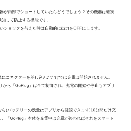
。
した機器が内部でショートしていたらどうでしょう？その機器は確実
検知して防止する機能です。
か強いショックを与えた時は自動的に出力をOFFにします。
単にコネクターを差し込んだだけでは充電は開始されません。
アプリから「GoPlug」は全て制御され、充電の開始や停止もアプリ
ら(バッテリーの残量はアプリから確認できます)10分間だけ充
、「GoPlug」本体を充電中は充電が終わればそれをスマート