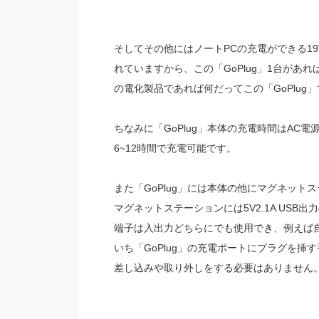
そしてその他にはノートPCの充電ができる19V6
れていますから、この「GoPlug」1台があ
の電化製品であれば何だってこの「GoPlu
ちなみに「GoPlug」本体の充電時間はAC
6~12時間で充電可能です。
また「GoPlug」には本体の他にマグネット
マグネ
ットステーションには
5V2.1A USB
端子は入出力どちらにでも使用でき、例えば自
いち「GoPlug」の充電ポートにプラグを
差し込みや取り外しをする必要はありません