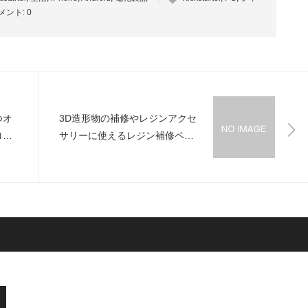
メント:
0
つオ
3D造形物の補修やレジンアクセ
ロー
サリーに使えるレジン補修ペン
「Fixer3D」