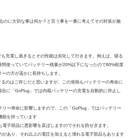
電するのに大切な事は何か？と言う事を一番に考えてその対策が施
、
でも充電し過ぎるとその性能は劣化して行きます。例えば、寝る
間使っていてバッテリー残量が20%以下になったので80%程度
リーの方が遥かに長持ちします。
するのはご存じだと思いますが、この発熱もバッテリーの寿命に
合に「GoPlug」では内蔵バッテリーの充電を自動的に停止し
テリー寿命に影響しますので、この「GoPlug」ではバッテリー
機能を持っています
れも電子部品に悪影響を及ぼしますのでそれを防せぎます。
ものがあり、それ以上の電圧を加えると壊れる電子部品もあります