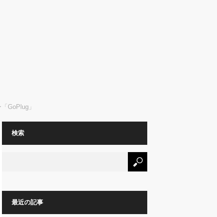
GoPlug」
検索
最近の記事