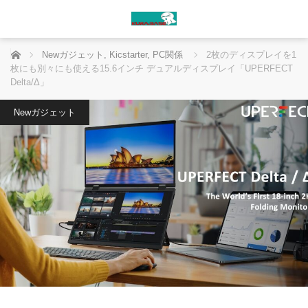
ホーム
Newガジェット
,
Kicstarter
,
PC関係
2枚のディスプレイを1
枚にも別々にも使える15.6インチ デュアルディスプレイ「UPERFECT
Delta/Δ」
Newガジェット