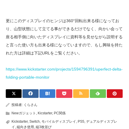
更にこのディスプレイのヒンジは360°回転出来る様になってお
り、山型状態にして立てる事ができるだけでなく、向かい会って
座る相手側に向いたディスプレイに資料等を見せながら説明する
と言った使い方も出来る様になっていますので、もし興味を持た
れた方は詳細は下記URLをご覧ください。
https://www.kickstarter.com/projects/1594796391/uperfect-delta-
folding-portable-monitor
投稿者:
くらさん
Newガジェット
,
Kicstarter
,
PC関係
Kickstarter
,
Switch
,
モバイルディスプレイ
,
PS5
,
デュアルディスプレ
イ
,
縦向き使用
,
縦3枚並び