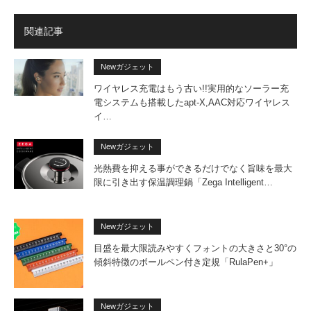
関連記事
Newガジェット
ワイヤレス充電はもう古い!!実用的なソーラー充
電システムも搭載したapt-X,AAC対応ワイヤレス
イ…
Newガジェット
光熱費を抑える事ができるだけでなく旨味を最大
限に引き出す保温調理鍋「Zega Intelligent…
Newガジェット
目盛を最大限読みやすくフォントの大きさと30°の
傾斜特徴のボールペン付き定規「RulaPen+」
Newガジェット