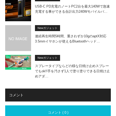
USB-C PD充電のノートPC2台を最大140Wで急速
充電する事ができる合計出力240Wモバイルバ…
Newガジェット
連続再生時間5時間、重さわずか10gのaptX対応
3.5mmイヤホンが使えるBluetoothヘッド…
Newガジェット
スプレータイプならどの様な日焼け止めスプレー
でもok!!手を汚さず1人で塗り塗りできる日焼け止
めアダ…
コメント
コメント ( 0 )