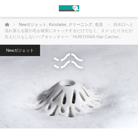
ホーム
Newガジェット
,
Kicstarter
,
クリーニング
,
生活
排水口へと
流れ落ちる髪の毛を確実にキャッチするだけでなく、ヌメったりカビが
生えたりもしないヘアキャッチャー「HUROYAMA Hair Catcher」
Newガジェット