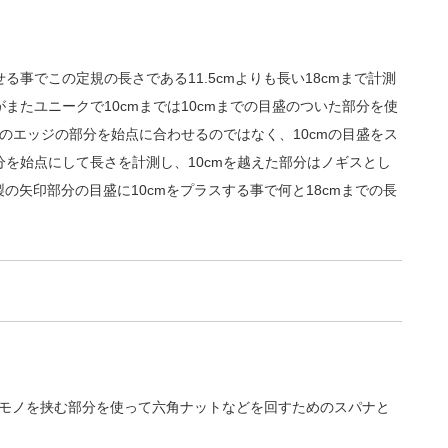
せる事でこの定規の長さである11.5cmよりも長い18cmまで計測
またユニークで10cmまでは10cmまでの目盛のついた部分を使
端のエッジの部分を始点に合わせるのではなく、10cmの目盛をス
を始点にして長さを計測し、10cmを越えた部分はノギスとし
の矢印部分の目盛に10cmをプラスする事で何と18cmまでの長
するモノを挟む部分を使って六角ナットなどを回すためのスパナと
。