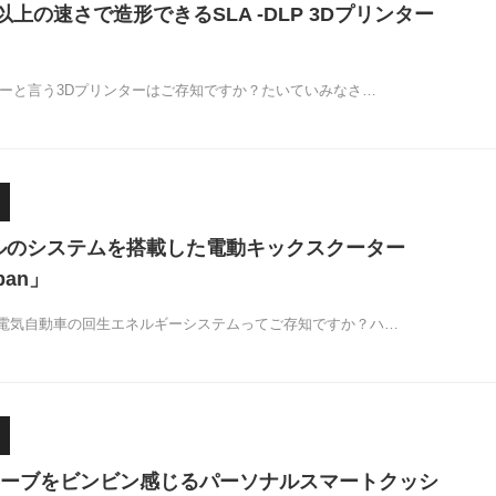
以上の速さで造形できるSLA -DLP 3Dプリンター
ターと言う3Dプリンターはご存知ですか？たいていみなさ…
ルのシステムを搭載した電動キックスクーター
rban」
電気自動車の回生エネルギーシステムってご存知ですか？ハ…
ーブをビンビン感じるパーソナルスマートクッシ