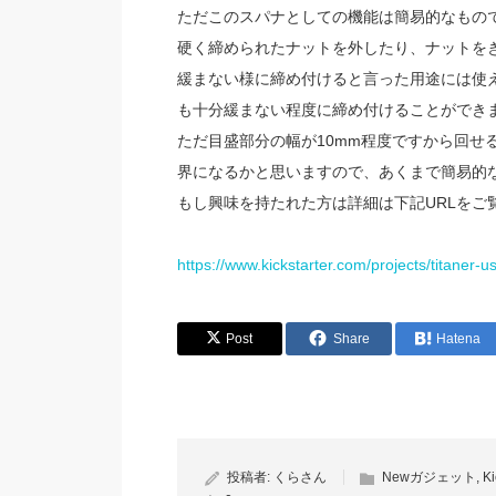
ただこのスパナとしての機能は簡易的なもの
硬く締められたナットを外したり、ナットを
緩まない様に締め付けると言った用途には使えま
も十分緩まない程度に締め付けることができ
ただ目盛部分の幅が10mm程度ですから回せ
界になるかと思いますので、あくまで簡易的
もし興味を持たれた方は詳細は下記URLをご
https://www.kickstarter.com/projects/titaner-
Post
Share
Hatena
投稿者:
くらさん
Newガジェット
,
Ki