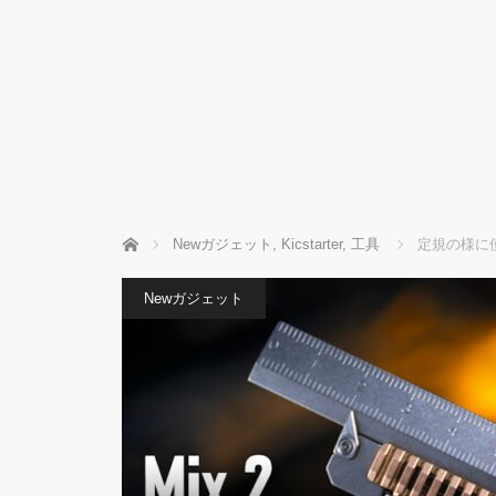
ホーム
Newガジェット
,
Kicstarter
,
工具
定規の様に
Newガジェット