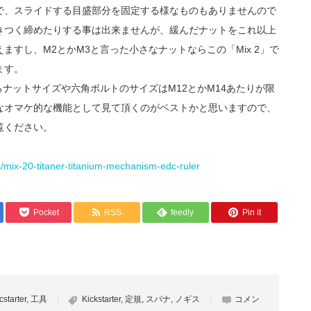
で、スライドする目盛部分を固定する様なものもありませんので
きつく締めたりする事は出来ませんが、緩んだナットをこれ以上
すし、M2とかM3と言った小さなナットならこの「Mix 2」で
ます。
るナットサイズや六角ボルトのサイズはM12とかM14あたりが限
なオマケ的な機能として見て頂くのがベストかと思いますので、
覧ください。
us/mix-20-titaner-titanium-mechanism-edc-ruler
Pocket
RSS
feedly
Pin it
cstarter
,
工具
Kickstarter
,
定規
,
スパナ
,
ノギス
コメン