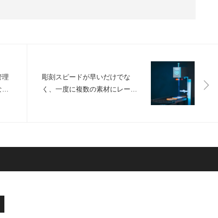
管理
彫刻スピードが早いだけでな
な建
く、一度に複数の素材にレーザ
er
ー彫刻が行え、手持ちでも使え
るレーザー彫刻機「Longer
Nano」