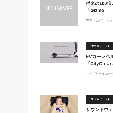
従来の100倍
「Gizmo」
光造形3Dプリン
Newガジェット
EVカーレベ
「CityGo U
ハイブリット車や
Newガジェット
サウンドウェ