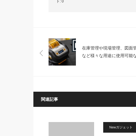
ト:
0
在庫管理や現場管理、図面
など様々な用途に使用可能
築用プリンター「P1-L Tagg
Construction Printer」
関連記事
Newガジェット