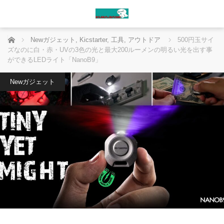
ホーム
Newガジェット
,
Kicstarter
,
工具
,
アウトドア
500円玉サイ
ズなのに白・赤・UVの3色の光と最大200ルーメンの明るい光を出す事
ができるLEDライト「NanoB9」
Newガジェット