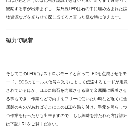
には赤色と言うのは昆虫が認識できないため、近くまで近寄って
観察する事が出来ますし、紫外線LEDは石の中に埋め込まれた鉱
物資源などを光らせて探し当てると言った様な時に使えます。
磁力で吸着
そしてこのLEDにはストロボモードと言ってLEDを点滅させるモ
ード、SOSのモールス信号を光りによって伝達するモードが用意
されているほか、LEDに磁石を内蔵させる事で金属面に吸着させ
る事もでき、作業などで両手をフリーに使いたい時など近くに金
属製のものがあればそこにこのLEDを貼り付け、手元を照らしつ
つ作業を行ったりも出来ますので、もし興味を持たれた方は詳細
は下記URLをご覧ください。