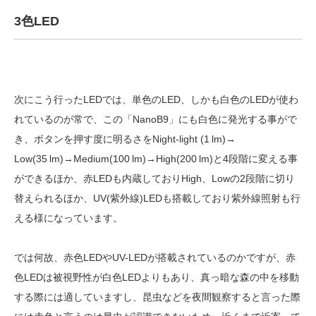
3色LED
次にこう行ったLEDでは、単色のLED、しかも白色のLEDが使わ
れているのが常で、この「NanoB9」にも白色に発光する事がで
き、ボタンを押す度に明るさをNight-light (1 lm)→
Low(35 lm)→Medium(100 lm)→High(200 lm)と4段階に変える事
ができるほか、赤LEDも内蔵しておりHigh、Lowの2段階に切り
替えられるほか、UV(紫外線)LEDも搭載しており紫外線照射も行
える様になっています。
では何故、赤色LEDやUV-LEDが搭載されているのかですが、赤
色LEDは被視野性が白色LEDよりもあり、真っ暗な森の中を移動
する際には適していますし、昆虫などを夜間観察すると言った際