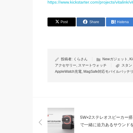
https://www.kickstarter.com/projects/vitalink/
Post
Share
Hatena
投稿者:
くらさん
Newガジェット
,
Ki
アクセサリー
,
スマートウォッチ
スタン
AppleWatch充電
,
MagSafe対応モバイルバッテ
5W×2ステレオスピーカー搭
で一緒に迫力あるサウンド
しめるCDプレイヤー