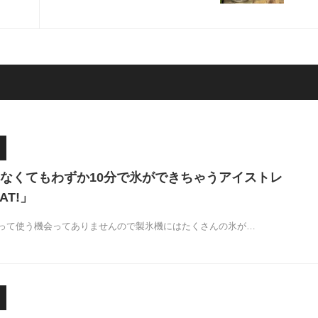
トーブ「LOFI Stove 2」
なくてもわずか10分で氷ができちゃうアイストレ
AT!」
って使う機会ってありませんので製氷機にはたくさんの氷が…