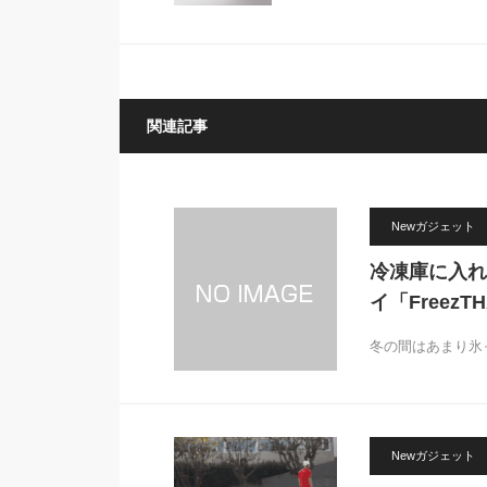
「Moonlight CD Player」
関連記事
Newガジェット
冷凍庫に入れ
イ「FreezTH
冬の間はあまり氷
Newガジェット