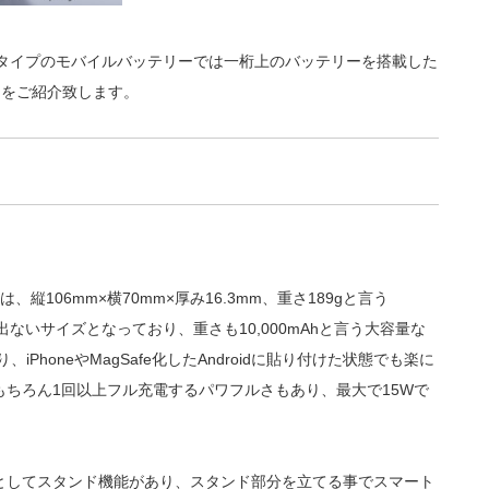
と同タイプのモバイルバッテリーでは一桁上のバッテリーを搭載した
nk」をご紹介致します。
は、縦106mm×横70mm×厚み16.3mm、重さ189gと言う
はみ出ないサイズとなっており、重さも10,000mAhと言う大容量な
PhoneやMagSafe化したAndroidに貼り付けた状態でも楽に
ちろん1回以上フル充電するパワフルさもあり、最大で15Wで
としてスタンド機能があり、スタンド部分を立てる事でスマート