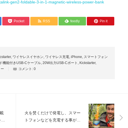
vitalink-gen2-foldable-3-in-1-magnetic-wireless-power-bank
Pocket
RSS
feedly
Pin it
cstarter
,
ワイヤレスイヤホン
,
ワイヤレス充電
,
iPhone
,
スマートフォン
ド機能付きUSB-Cケーブル
,
20W出力USB-Cポート
,
Kickstarter
,
リー
コメント:
0
載
火を焚くだけで発電し、スマー
を楽
トフォンなどを充電する事がで
きるドリンク缶サイズの充電ス