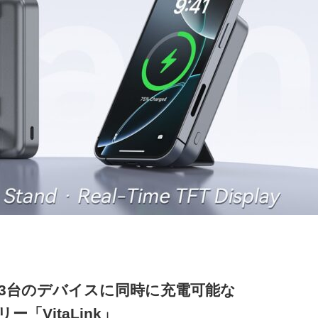
h、3台のデバイスに同時に充電可能な
ー「VitaLink」