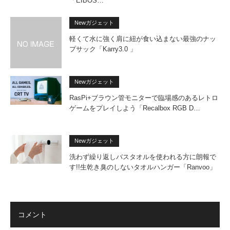
「EIBOS…
Newガジェット
軽くて水に強く肩に紐が食い込まない最強のナッ
プサック「Karry3.0 」
Newガジェット
RasPi+ブラウン管モニターで臨場感のあるレトロ
ゲームをプレイしよう「Recalbox RGB D…
Newガジェット
洗わず繰り返しバスタオルを使われる方に朗報で
す!!生乾き臭のしないタオルハンガー「Ranvoo」
コメント