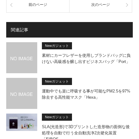
前のページ
次のページ
関連記事
Newガジェット
素材にカーフレザーを使用しブランドバッグに負
けない高級感を醸し出すビジネスバッグ「Port」
Newガジェット
運動中でも楽に呼吸する事が可能なPM2.5を97%
除去する高性能マスク「Hexa」
Newガジェット
SLA(光造形)で3Dプリントした造形物の面倒な後
処理を自動で行う全自動洗浄2次硬化装置