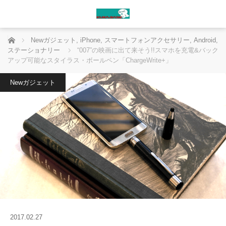
ホーム
Newガジェット
,
iPhone
,
スマートフォンアクセサリー
,
Android
,
ステーショナリー
“007”の映画に出て来そう!!スマホを充電&バック
アップ可能なスタイラス・ボールペン「ChargeWrite+」
Newガジェット
2017.02.27