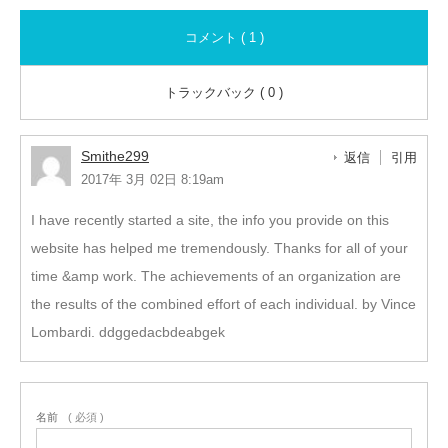
コメント ( 1 )
トラックバック ( 0 )
Smithe299
返信
引用
2017年 3月 02日 8:19am
I have recently started a site, the info you provide on this
website has helped me tremendously. Thanks for all of your
time &amp work. The achievements of an organization are
the results of the combined effort of each individual. by Vince
Lombardi. ddggedacbdeabgek
名前
( 必須 )