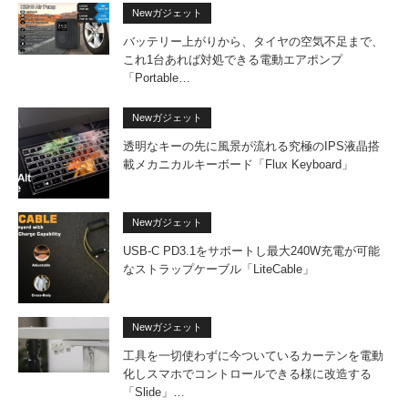
Newガジェット
バッテリー上がりから、タイヤの空気不足まで、
これ1台あれば対処できる電動エアポンプ
「Portable…
Newガジェット
透明なキーの先に風景が流れる究極のIPS液晶搭
載メカニカルキーボード「Flux Keyboard」
Newガジェット
USB-C PD3.1をサポートし最大240W充電が可能
なストラップケーブル「LiteCable」
Newガジェット
工具を一切使わずに今ついているカーテンを電動
化しスマホでコントロールできる様に改造する
「Slide」…