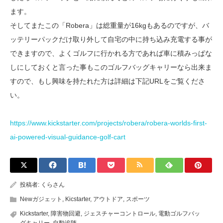
ます。
そしてまたこの「Robera」は総重量が16kgもあるのですが、バ
ッテリーパックだけ取り外して自宅の中に持ち込み充電する事が
できますので、よくゴルフに行かれる方であれば車に積みっぱな
しにしておくと言った事もこのゴルフバッグキャリーなら出来ま
すので、もし興味を持たれた方は詳細は下記URLをご覧くださ
い。
https://www.kickstarter.com/projects/robera/robera-worlds-first-
ai-powered-visual-guidance-golf-cart
投稿者:
くらさん
Newガジェット
,
Kicstarter
,
アウトドア
,
スポーツ
Kickstarter
,
障害物回避
,
ジェスチャーコントロール
,
電動ゴルフバッ