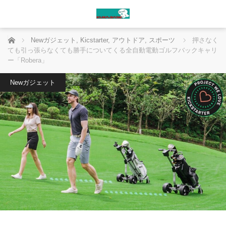
ホーム
Newガジェット
,
Kicstarter
,
アウトドア
,
スポーツ
押さなく
ても引っ張らなくても勝手についてくる全自動電動ゴルフバックキャリ
ー「Robera」
Newガジェット