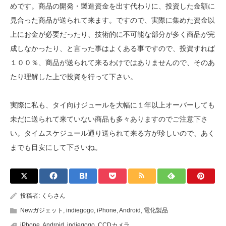
めです。商品の開発・製造資金を出す代わりに、投資した金額に
見合った商品が送られて来ます。ですので、実際に集めた資金以
上にお金が必要だったり、技術的に不可能な部分が多く商品が完
成しなかったり、と言った事はよくある事ですので、投資すれば
１００％、商品が送られて来るわけではありませんので、そのあ
たり理解した上で投資を行って下さい。
実際に私も、タイ向けジュールを大幅に１年以上オーバーしても
未だに送られて来ていない商品も多々ありますのでご注意下さ
い。タイムスケジュール通り送られて来る方が珍しいので、あく
までも目安にして下さいね。
投稿者:
くらさん
Newガジェット
,
indiegogo
,
iPhone
,
Android
,
電化製品
iPhone
,
Android
,
indiegogo
,
CCDカメラ