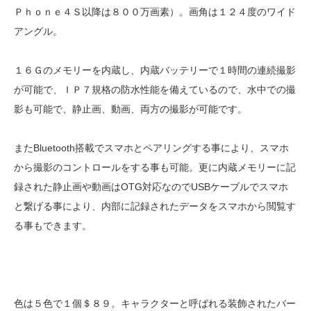
Ｐｈｏｎｅ４Ｓ以降は８００万画素）。画角は１２４度のワイド
アングル。
１６Ｇのメモリーを内蔵し、内蔵バッテリーで１時間の連続撮影
が可能で、ＩＰ７規格の防水性能を備えているので、水中での撮
影も可能で、静止画、動画、両方の撮影が可能です。
またBluetooth搭載でスマホとペアリングする事により、スマホ
から撮影のコントロールをする事も可能。更に内蔵メモリーに記
録された静止画や動画はOTG対応なのでUSBケーブルでスマホ
と繋げる事により、内部に記録されたデータをスマホから閲覧す
る事もできます。
色は５色で１個＄８９。キャラクターと呼ばれる装飾されたバー