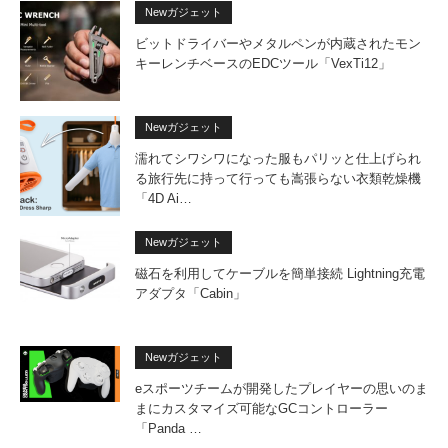
Newガジェット
ビットドライバーやメタルペンが内蔵されたモン
キーレンチベースのEDCツール「VexTi12」
Newガジェット
濡れてシワシワになった服もパリッと仕上げられ
る旅行先に持って行っても嵩張らない衣類乾燥機
「4D Ai…
Newガジェット
磁石を利用してケーブルを簡単接続 Lightning充電
アダプタ「Cabin」
Newガジェット
eスポーツチームが開発したプレイヤーの思いのま
まにカスタマイズ可能なGCコントローラー
「Panda …