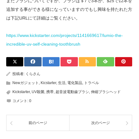
またブラシについてですが、ブラシは＄7で3本か、$25で12本を
追加する事ができる様になっていますのでもし興味を持たれた方
は下記URLにて詳細はご覧ください。
https://www.kickstarter.com/projects/1141669617/lumio-the-
incredible-uv-self-cleaning-toothbrush
投稿者:
くらさん
Newガジェット
,
Kicstarter
,
生活
,
電化製品
,
トラベル
Kickstarter
,
UV殺菌
,
携帯
,
超音波電動歯ブラシ
,
伸縮ブラシヘッド
コメント:
0
前のページ
次のページ