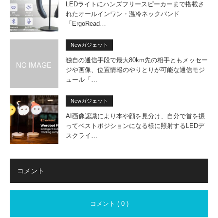
LEDライトにハンズフリースピーカーまで搭載さ
れたオールインワン・温冷ネックバンド
「ErgoRead…
Newガジェット
独自の通信手段で最大80km先の相手ともメッセー
ジや画像、位置情報のやりとりが可能な通信モジ
ュール「…
Newガジェット
AI画像認識により本や顔を見分け、自分で首を振
ってベストポジションになる様に照射するLEDデ
スクライ…
コメント
コメント ( 0 )