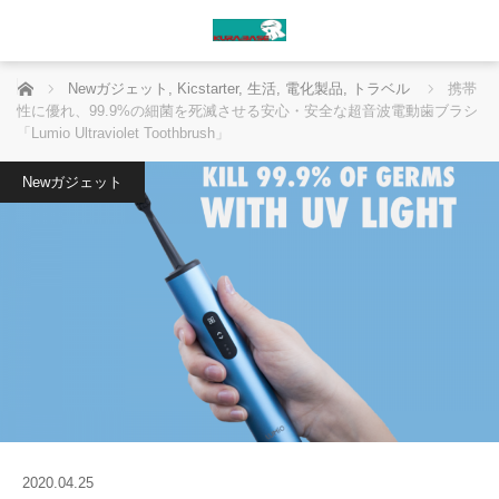
ホーム
Newガジェット
,
Kicstarter
,
生活
,
電化製品
,
トラベル
携帯
性に優れ、99.9%の細菌を死滅させる安心・安全な超音波電動歯ブラシ
「Lumio Ultraviolet Toothbrush」
Newガジェット
2020.04.25