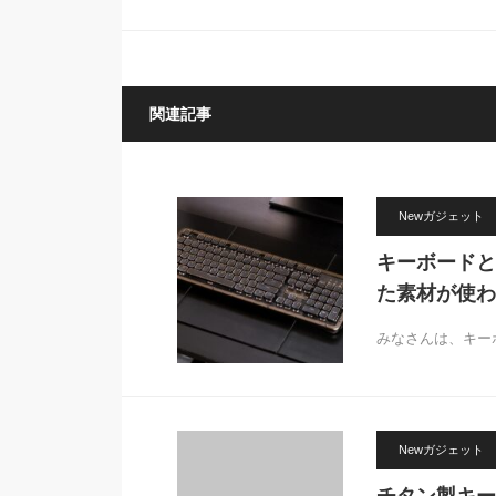
「Mateluxue E-Ink Smart
Phone Case」
関連記事
Newガジェット
キーボードと
た素材が使わ
みなさんは、キー
Newガジェット