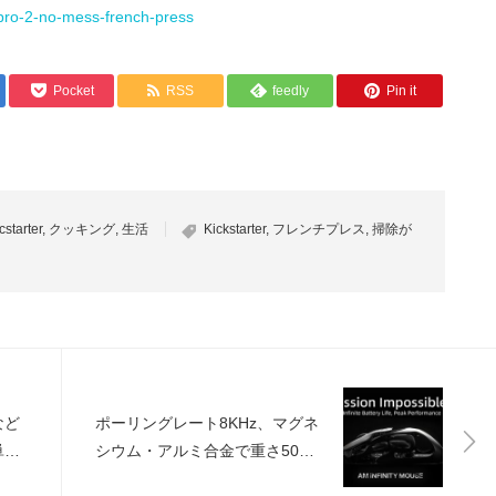
spro-2-no-mess-french-press
Pocket
RSS
feedly
Pin it
cstarter
,
クッキング
,
生活
Kickstarter
,
フレンチプレス
,
掃除が
など
ポーリングレート8KHz、マグネ
単に
シウム・アルミ合金で重さ50g
ス
以下を達成したゲーミングマウ