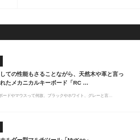
ス「AM INFINITY MOUSE」
しての性能もさることながら、天然木や革と言っ
れたメカニカルキーボード「RC …
ボードやマウスって何故、ブラックやホワイト、グレーと言…