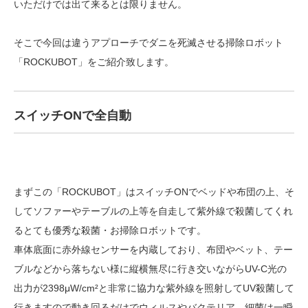
いただけでは出て来るとは限りません。
そこで今回は違うアプローチでダニを死滅させる掃除ロボット
「ROCKUBOT」をご紹介致します。
スイッチONで全自動
まずこの「ROCKUBOT」はスイッチONでベッドや布団の上、そ
してソファーやテーブルの上等を自走して紫外線で殺菌してくれ
るとても優秀な殺菌・お掃除ロボットです。
車体底面に赤外線センサーを内蔵しており、布団やベット、テー
ブルなどから落ちない様に縦横無尽に行き交いながらUV-C光の
出力が2398μW/cm²と非常に協力な紫外線を照射してUV殺菌して
行きますので動き回るだけでウィルスやバクテリア、細菌は一瞬