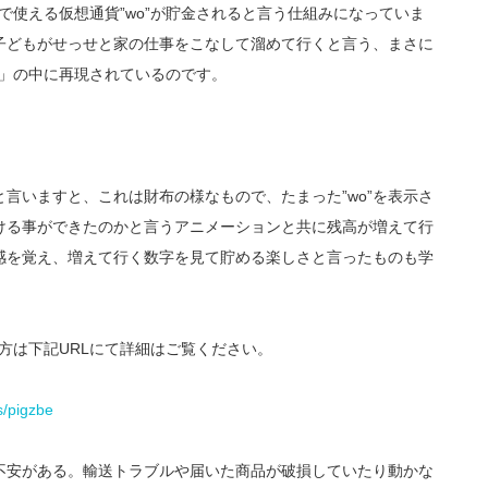
中で使える仮想通貨”wo”が貯金されると言う仕組みになっていま
子どもがせっせと家の仕事をこなして溜めて行くと言う、まさに
zbe」の中に再現されているのです。
言いますと、これは財布の様なもので、たまった”wo”を表示さ
ける事ができたのかと言うアニメーションと共に残高が増えて行
感を覚え、増えて行く数字を見て貯める楽しさと言ったものも学
た方は下記URLにて詳細はご覧ください。
s/pigzbe
不安がある。輸送トラブルや届いた商品が破損していたり動かな