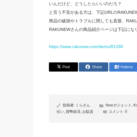
いんだけど、どうしたらいいのだろ？
と言う不安がある方は、下記URLのRAKUN
商品の破損やトラブルに関しても直接、RAK
RAKUNEWさんの商品紹介ページは下記にな
https://www.rakunew.com/items/81338
Post
Share
Hatena
投稿者:
くらさん
Newガジェット
,
Ki
伝い
,
貨幣経済
,
お駄賃
コメント:
0