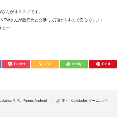
EWさんがオススメです。
UNEWさんが販売元と交渉して頂けますので安心ですよ♪
ります
Pocket
RSS
feedly
Pin it
cstarter
,
生活
,
iPhone
,
Android
働く
,
Kickstarter
,
ゲーム
,
お手