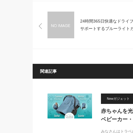
24時間365日快適なドライ
サポートするブルーライト
ト機能搭載オーバーサング
「AUTO OUTDOOR」
関連記事
Newガジェット
赤ちゃんを光
ベビーカー・カ
みなさんはトラベ