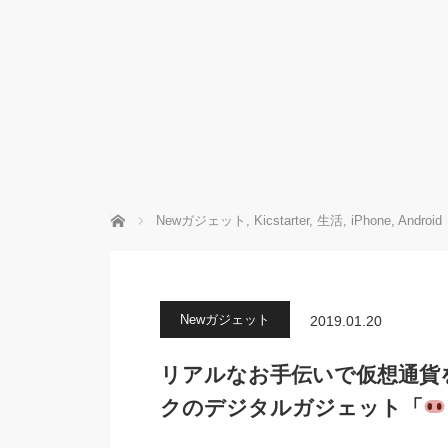
ホーム
Newガジェット
,
Kicstarter
,
生活
,
iPhone
,
Android
Newガジェット
2019.01.20
リアルなお手伝いで仮想通貨
クのデジタルガジェット「