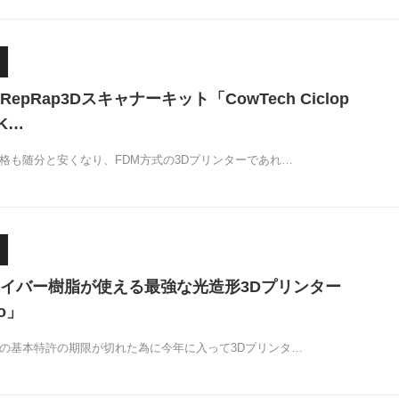
pRap3Dスキャナーキット「CowTech Ciclop
 K…
価格も随分と安くなり、FDM方式の3Dプリンターであれ…
イバー樹脂が使える最強な光造形3Dプリンター
ro」
その基本特許の期限が切れた為に今年に入って3Dプリンタ…