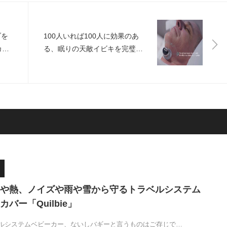
ブを
100人いれば100人に効果のあ
カッ
る、眠りの天敵イビキを完璧に
ラス
ストップさせるイビキ・ストッ
パー「Snore Circle」
や熱、ノイズや雨や雪から守るトラベルシステム
バー「Quilbie」
ルシステムベビーカー、ないしバギーと言うものはご存じで…