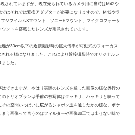
のまま再現されていますが、現在売られているカメラ用に当時はM42や
ではそれでは変換アダプターが必要になりますので、M42やラ
、フジフイルムXマウント、ソニーEマウント、マイクロフォーサ
マウントを搭載したレンズが用意されています。
離が30cm以下の近接撮影時の拡大倍率が可動式のフォーカス
り拡大される様になりました。これにより近接撮影時でオリジナルレ
りました。
事はできますが、やはり実際のレンズを通した画像の様な奥行の
このトリオプランは手前の被写体はクッキリ、ハッキリと映って
にその空間いっぱいに広がるシャボン玉を通したかの様な、ボケ
しまう画像って言うのはフィルターや画像加工では出せない味で