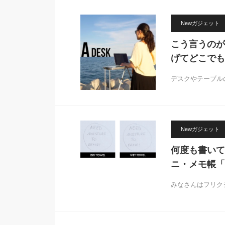
Newガジェット
こう言うのが
げてどこでも
デスクやテーブル
Newガジェット
何度も書いて
ニ・メモ帳「EV
みなさんはフリク