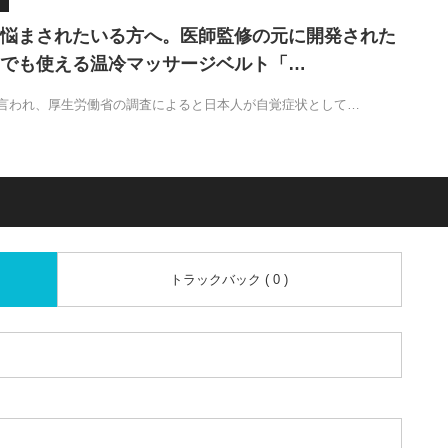
悩まされたいる方へ。医師監修の元に開発された
でも使える温冷マッサージベルト「…
言われ、厚生労働省の調査によると日本人が自覚症状として…
トラックバック ( 0 )