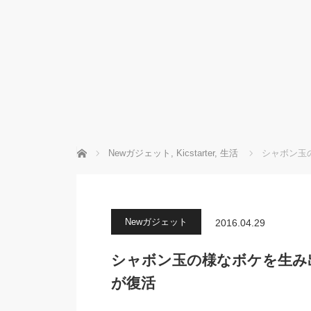
ホーム
Newガジェット
,
Kicstarter
,
生活
シャボン玉の
Newガジェット
2016.04.29
シャボン玉の様なボケを生み出すオー
が復活