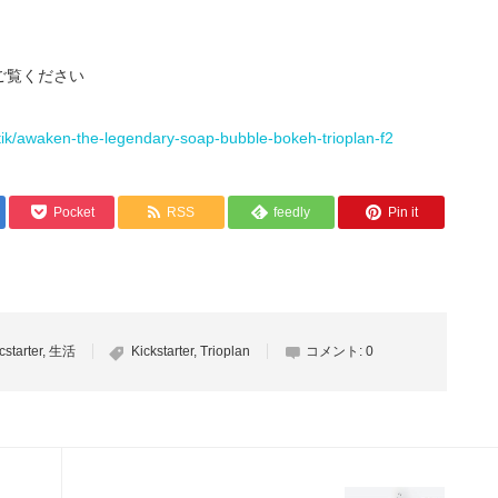
ご覧ください
tik/awaken-the-legendary-soap-bubble-bokeh-trioplan-f2
Pocket
RSS
feedly
Pin it
cstarter
,
生活
Kickstarter
,
Trioplan
コメント:
0