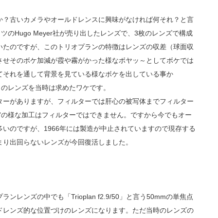
か？古いカメラやオールドレンスに興味がなければ何それ？と言
のHugo Meyer社が売り出したレンズで、3枚のレンズで構成
いたのですが、このトリオプランの特徴はレンズの収差（球面収
させそのボケ加減が霞や霧がかった様なボヤッ～としてボケでは
てそれを通して背景を見ている様なボケを出している事か
アがこのレンズを当時は求めたワケです。
ターがありますが、フィルターでは肝心の被写体までフィルター
khe”の様な加工はフィルターではできません。ですから今でもオー
いのですが、1966年には製造が中止されていますので現存する
まり出回らないレンズが今回復活しました。
ンズの中でも「Trioplan f2.9/50」と言う50mmの単焦点
ドレンズ的な位置づけのレンズになります。ただ当時のレンズの