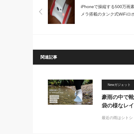
iPhoneで操縦する500万画
メラ搭載のタンク式WiFiロ
ト「Riley」
関連記事
Newガジェット
豪雨の中で靴
袋の様なレイン
最近の雨はシトシ