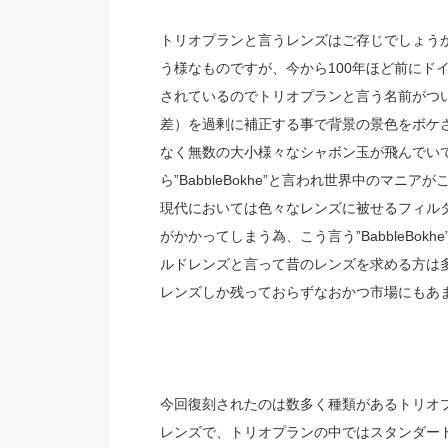
トリオプランと言うレンズはご存じでしょう
う様なものですが、今から100年ほど前にドイツ
されているのでトリオプランと言う名前がつ
差）を過剰に補正する事で背景の景色をボケ
なく無数の大小様々なシャボン玉が飛んでい
ら”BabbleBokhe”と言われ世界中のマニ
現代においては色々なレンズに被せるフィル
がかかってしまう為、こう言う”BabbleBo
ルドレンズと言って昔のレンズを求める方は多
レンズしか残っておらずなおかつ市場にもあ
今回復刻されたのは数多く種類があるトリオプランレ
レンズで、トリオプランの中ではスタンダー