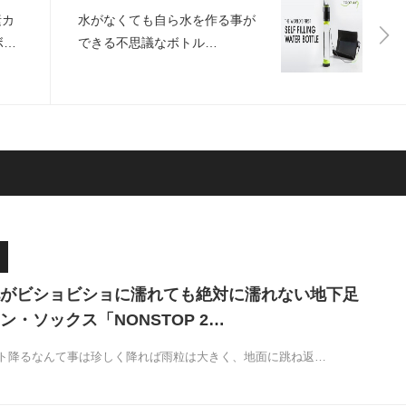
素カ
水がなくても自ら水を作る事が
ボッ
できる不思議なボトル
「Fontus」
がビショビショに濡れても絶対に濡れない地下足
・ソックス「NONSTOP 2…
ト降るなんて事は珍しく降れば雨粒は大きく、地面に跳ね返…