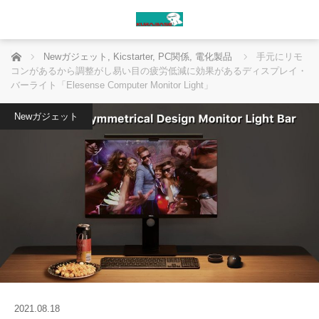
ホーム
Newガジェット
,
Kicstarter
,
PC関係
,
電化製品
手元にリモ
コンがあるから調整がし易い目の疲労低減に効果があるディスプレイ・
バーライト「Elesense Computer Monitor Light」
Newガジェット
2021.08.18