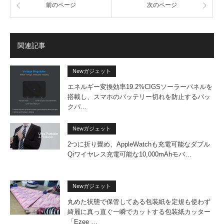
前のページ
次のページ
関連記事
Newガジェット
エネルギー変換効率19.2%CIGSソーラーパネルを
搭載し、スマホのバッテリー切れを防止するバッ
クパ…
Newガジェット
2つに折り畳め、AppleWatchも充電可能なダブル
Qiワイヤレス充電可能な10,000mAhモバ…
Newガジェット
丸めた状態で保管してある包装紙を定規も使わず
綺麗に真っ直ぐ一瞬でカットする包装紙カッター
「Ezee …