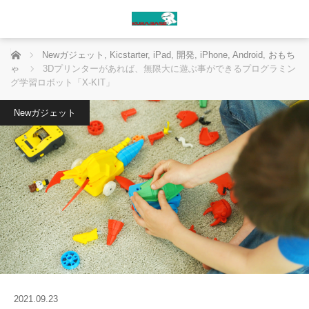
ホーム
Newガジェット
,
Kicstarter
,
iPad
,
開発
,
iPhone
,
Android
,
おもち
ゃ
3Dプリンターがあれば、無限大に遊ぶ事ができるプログラミン
グ学習ロボット「X-KIT」
Newガジェット
2021.09.23