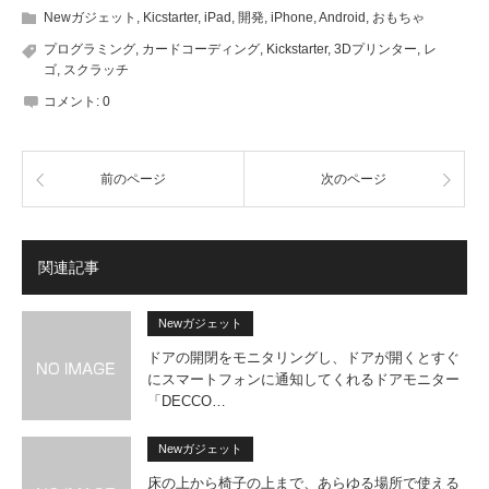
Newガジェット
,
Kicstarter
,
iPad
,
開発
,
iPhone
,
Android
,
おもちゃ
プログラミング
,
カードコーディング
,
Kickstarter
,
3Dプリンター
,
レ
ゴ
,
スクラッチ
コメント:
0
前のページ
次のページ
関連記事
Newガジェット
ドアの開閉をモニタリングし、ドアが開くとすぐ
にスマートフォンに通知してくれるドアモニター
「DECCO…
Newガジェット
床の上から椅子の上まで、あらゆる場所で使える