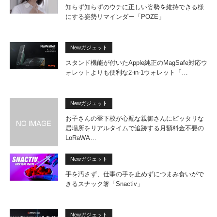
知らず知らずのウチに正しい姿勢を維持できる様
にする姿勢リマインダー「POZE」
Newガジェット
スタンド機能が付いたApple純正のMagSafe対応ウ
ォレットよりも便利な2-in-1ウォレット「…
Newガジェット
お子さんの登下校が心配な親御さんにピッタリな
居場所をリアルタイムで追跡する月額料金不要の
LoRaWA…
Newガジェット
手を汚さず、仕事の手を止めずにつまみ食いがで
きるスナック箸「Snactiv」
Newガジェット