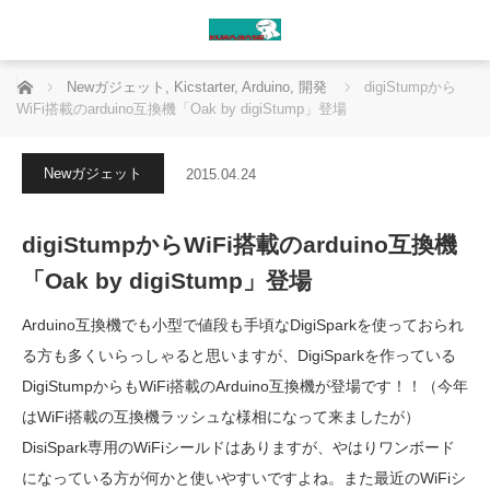
ホーム
Newガジェット
,
Kicstarter
,
Arduino
,
開発
digiStumpから
WiFi搭載のarduino互換機「Oak by digiStump」登場
Newガジェット
2015.04.24
digiStumpからWiFi搭載のarduino互換機
「Oak by digiStump」登場
Arduino互換機でも小型で値段も手頃なDigiSparkを使っておられ
る方も多くいらっしゃると思いますが、DigiSparkを作っている
DigiStumpからもWiFi搭載のArduino互換機が登場です！！（今年
はWiFi搭載の互換機ラッシュな様相になって来ましたが）
DisiSpark専用のWiFiシールドはありますが、やはりワンボード
になっている方が何かと使いやすいですよね。また最近のWiFiシ