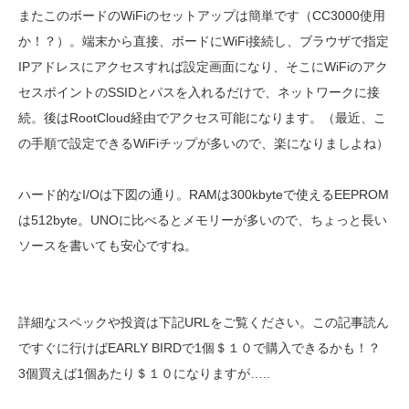
またこのボードのWiFiのセットアップは簡単です（CC3000使用
か！？）。端末から直接、ボードにWiFi接続し、ブラウザで指定
IPアドレスにアクセスすれば設定画面になり、そこにWiFiのアク
セスポイントのSSIDとパスを入れるだけで、ネットワークに接
続。後はRootCloud経由でアクセス可能になります。（最近、こ
の手順で設定できるWiFiチップが多いので、楽になりましよね）
ハード的なI/Oは下図の通り。RAMは300kbyteで使えるEEPROM
は512byte。UNOに比べるとメモリーが多いので、ちょっと長い
ソースを書いても安心ですね。
詳細なスペックや投資は下記URLをご覧ください。この記事読ん
ですぐに行けばEARLY BIRDで1個＄１０で購入できるかも！？
3個買えば1個あたり＄１０になりますが…..