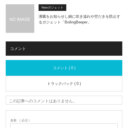
Newガジェット
沸騰をお知らせし鍋に吹き溢れや空だきを防止す
るガジェット「BoilingBeeper」
コメント
コメント ( 0 )
トラックバック ( 0 )
この記事へのコメントはありません。
名前
( 必須 )