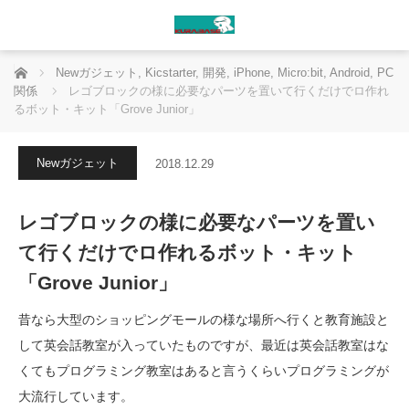
ホーム
Newガジェット
,
Kicstarter
,
開発
,
iPhone
,
Micro:bit
,
Android
,
PC
関係
レゴブロックの様に必要なパーツを置いて行くだけでロ作れ
るボット・キット「Grove Junior」
Newガジェット
2018.12.29
レゴブロックの様に必要なパーツを置い
て行くだけでロ作れるボット・キット
「Grove Junior」
昔なら大型のショッピングモールの様な場所へ行くと教育施設と
して英会話教室が入っていたものですが、最近は英会話教室はな
くてもプログラミング教室はあると言うくらいプログラミングが
大流行しています。