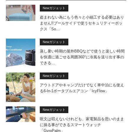
Newガジェット
盗まれない為にもう色々と小細工する必要はあり
ません!!プールサイドで使うセキュリティーボッ
クス「So…
Newガジェット
蒸し暑い時期の屋外BBQなどで使うと楽しい時間
を快適に過ごせる周囲360°に冷風を送り出す事の
できる…
Newガジェット
アウトドアやキャンプだけでなく車中泊にも使え
る6-In-1ポータブルエアコン「IcyFlow」
Newガジェット
呪文は唱えないけれども、家電製品を思いのまま
に操る事ができるスマートウォッチ
「GyroPalm」